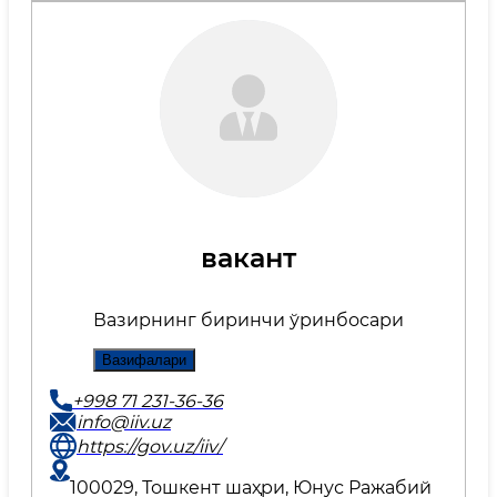
вакант
Вазирнинг биринчи ўринбосари
Вазифалари
+998 71 231-36-36
info@iiv.uz
https://gov.uz/iiv/
100029, Тошкент шаҳри, Юнус Ражабий