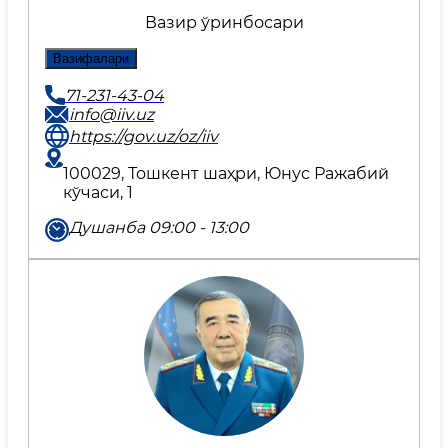
Вазир ўринбосари
Вазифалари
71-231-43-04
info@iiv.uz
https://gov.uz/oz/iiv
100029, Тошкент шаҳри, Юнус Ражабий
кўчаси, 1
Душанба 09:00 - 13:00