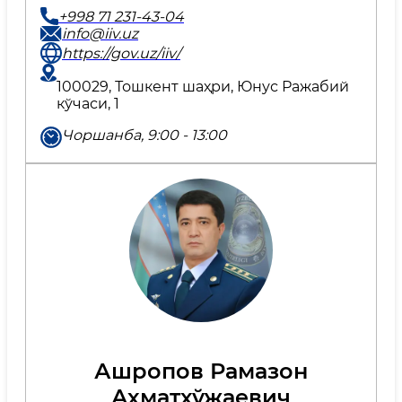
+998 71 231-43-04
info@iiv.uz
https://gov.uz/iiv/
100029, Тошкент шаҳри, Юнус Ражабий
кўчаси, 1
Чоршанба, 9:00 - 13:00
Ашропов Рамазон
Ахматхўжаевич