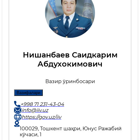
Нишанбаев Саидкарим
Абдухокимович
Вазир ўринбосари
Вазифалари
+998 71 231-43-04
info@iiv.uz
https://gov.uz/iiv
100029, Тошкент шаҳри, Юнус Ражабий
кўчаси, 1