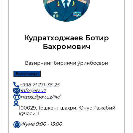
Кудратходжаев Ботир
Бахромович
Вазирнинг биринчи ўринбосари
Вазифалари
+998 71 231-36-25
info@iiv.uz
https://gov.uz/iiv/
100029, Тошкент шаҳри, Юнус Ражабий
кўчаси, 1
Жума 9:00 - 13:00