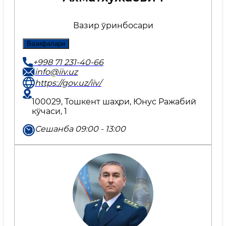
Вазир ўринбосари
Вазифалари
+998 71 231-40-66
info@iiv.uz
https://gov.uz/iiv/
100029, Тошкент шаҳри, Юнус Ражабий
кўчаси, 1
Сешанба 09:00 - 13:00