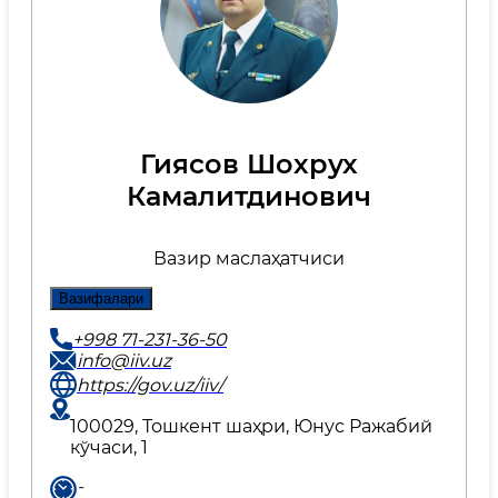
Гиясов Шохрух
Камалитдинович
Вазир маслаҳатчиси
Вазифалари
+998 71-231-36-50
info@iiv.uz
https://gov.uz/iiv/
100029, Тошкент шаҳри, Юнус Ражабий
кўчаси, 1
-