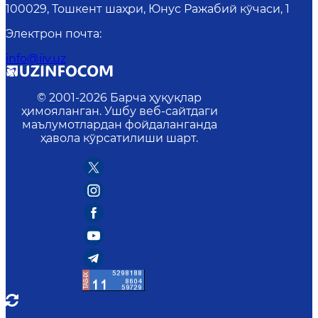
100029, Тошкент шаҳри, Юнус Ражабий кўчаси, 1
Электрон почта
:
info@iiv.uz
© 2001-
2026
Барча ҳуқуқлар
ҳимояланган. Ушбу веб-сайтдаги
маълумотлардан фойдаланганда
ҳавола кўрсатилиши шарт.