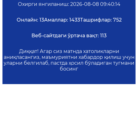
Охирги янгиланиш
:
2026-08-08 09:40:14
Онлайн:
13
Амаллар:
1433
Ташрифлар:
752
Веб-сайтдаги ўртача вақт:
113
Диққат! Агар сиз матнда хатоликларни
аниқласангиз, маъмуриятни хабардор қилиш учун
уларни белгилаб, пастда ҳосил бўладиган тугмани
босинг