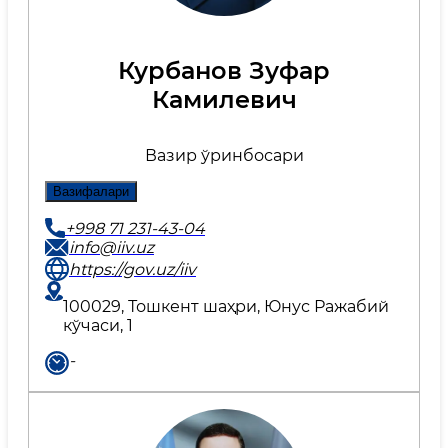
Курбанов Зуфар
Камилевич
Вазир ўринбосари
Вазифалари
+998 71 231-43-04
info@iiv.uz
https://gov.uz/iiv
100029, Тошкент шаҳри, Юнус Ражабий
кўчаси, 1
-