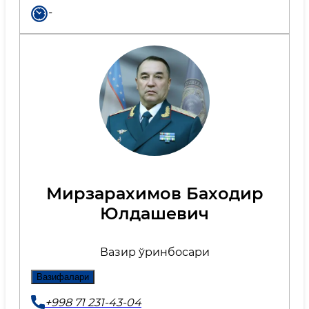
-
Мирзарахимов Баходир
Юлдашевич
Вазир ўринбосари
Вазифалари
+998 71 231-43-04