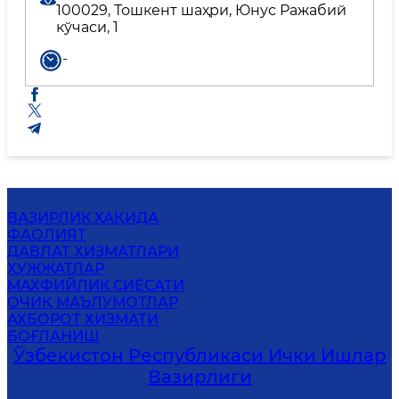
100029, Тошкент шаҳри, Юнус Ражабий
кўчаси, 1
-
ВАЗИРЛИК ҲАҚИДА
ФАОЛИЯТ
ДАВЛАТ ХИЗМАТЛАРИ
ҲУЖЖАТЛАР
MАХФИЙЛИК СИЁСАТИ
ОЧИҚ МАЪЛУМОТЛАР
АХБОРОТ ХИЗМАТИ
БОҒЛАНИШ
Ўзбекистон Республикаси Ички Ишлар
Вазирлиги