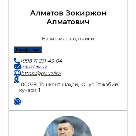
Алматов Зокиржон
Алматович
Вазир маслаҳатчиси
Вазифалари
+998 71 231-43-04
info@iiv.uz
https://gov.uz/iiv/
100029, Тошкент шаҳри, Юнус Ражабий
кўчаси, 1
-