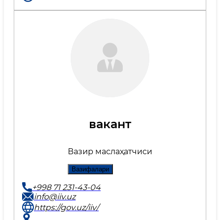
вакант
Вазир маслаҳатчиси
Вазифалари
+998 71 231-43-04
info@iiv.uz
https://gov.uz/iiv/