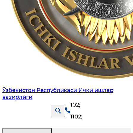
Ўзбекистон Республикаси Ички ишлар
вазирлиги
102
;
1102
;