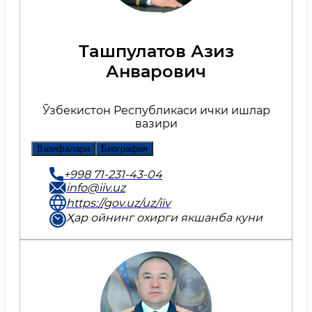
Тaшпулатов Азиз
Анварович
Ўзбекистон Республикаси ички ишлар
вазири
Вазифалари
Биография
+998 71-231-43-04
info@iiv.uz
https://gov.uz/uz/iiv
Ҳар ойнинг охирги якшанба куни