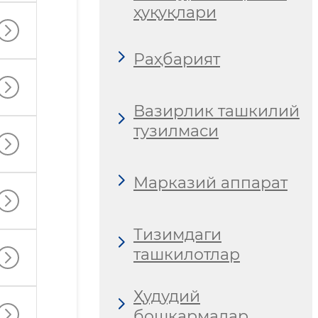
ҳуқуқлари
Раҳбарият
Вазирлик ташкилий
тузилмаси
Марказий аппарат
Тизимдаги
ташкилотлар
Ҳудудий
бошқармалар