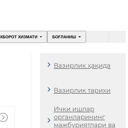
ХБОРОТ ХИЗМАТИ
БОҒЛАНИШ
Вазирлик ҳақида
Вазирлик тарихи
Ички ишлар
органларининг
мажбуриятлари ва