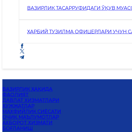
ВАЗИРЛИК ТАСАРРУФИДАГИ ЎҚУВ МУА
ҲАРБИЙ ТУЗИЛМА ОФИЦЕРЛАРИ УЧУН 
ВАЗИРЛИК ҲАҚИДА
ФАОЛИЯТ
ДАВЛАТ ХИЗМАТЛАРИ
ҲУЖЖАТЛАР
MАХФИЙЛИК СИЁСАТИ
ОЧИҚ МАЪЛУМОТЛАР
АХБОРОТ ХИЗМАТИ
БОҒЛАНИШ