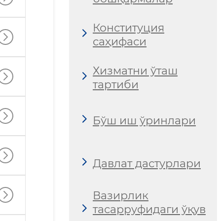
Конституция
саҳифаси
Хизматни ўташ
тартиби
Бўш иш ўринлари
Давлат дастурлари
Вазирлик
тасарруфидаги ўқув