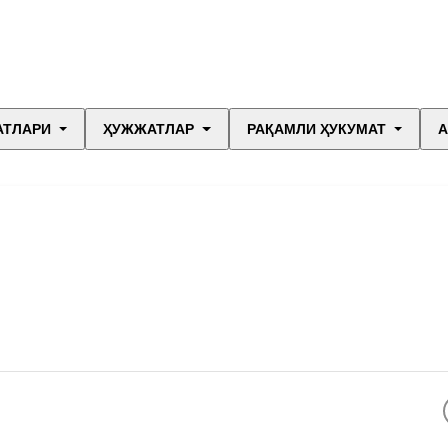
АТЛАРИ
ҲУЖЖАТЛАР
РАҚАМЛИ ҲУКУМАТ
А