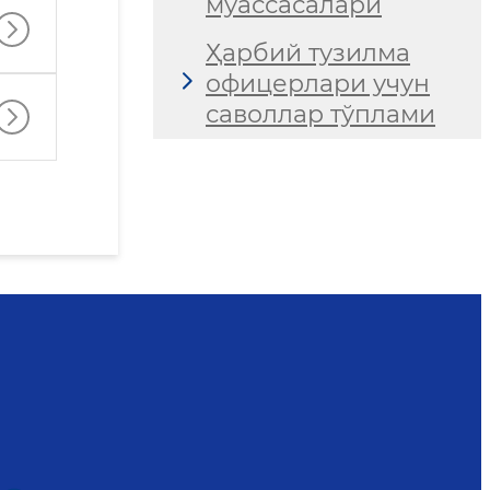
муассасалари
Ҳарбий тузилма
офицерлари учун
саволлар тўплами