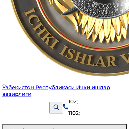
Ўзбекистон Республикаси Ички ишлар
вазирлиги
102
;
1102
;