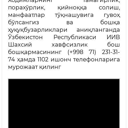
Ходимларнинг тамагирлик,
порахўрлик, қийноққа солиш,
манфаатлар тўқнашувига гувоҳ
бўлсангиз ва бошқа
ҳуқуқбузарликлари аниқланганда
Ўзбекистон Республикаси ИИВ
Шахсий хавфсизлик бош
бошқармасининг (+998 71) 231-31-
74 ҳамда 1102 ишонч телефонларига
мурожаат қилинг