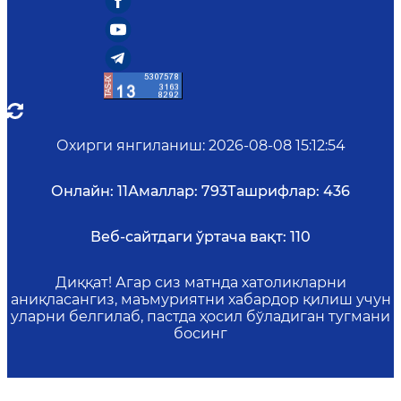
Охирги янгиланиш
:
2026-08-08 15:12:54
Онлайн:
11
Амаллар:
793
Ташрифлар:
436
Веб-сайтдаги ўртача вақт:
110
Диққат! Агар сиз матнда хатоликларни
аниқласангиз, маъмуриятни хабардор қилиш учун
уларни белгилаб, пастда ҳосил бўладиган тугмани
босинг