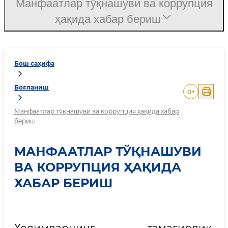
Манфаатлар тўқнашуви ва коррупция
ҳақида хабар бериш
Бош саҳифа
Боғланиш
0
+
Манфаатлар тўқнашуви ва коррупция ҳақида хабар
бериш
МАНФААТЛАР ТЎҚНАШУВИ
ВА КОРРУПЦИЯ ҲАҚИДА
ХАБАР БЕРИШ