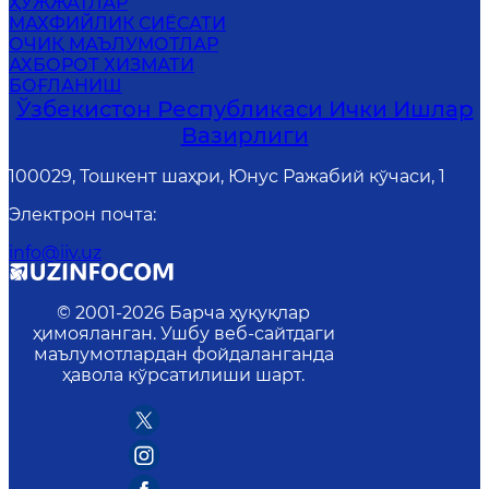
ҲУЖЖАТЛАР
MАХФИЙЛИК СИЁСАТИ
ОЧИҚ МАЪЛУМОТЛАР
АХБОРОТ ХИЗМАТИ
БОҒЛАНИШ
Ўзбекистон Республикаси Ички Ишлар
Вазирлиги
100029, Тошкент шаҳри, Юнус Ражабий кўчаси, 1
Электрон почта
:
info@iiv.uz
© 2001-
2026
Барча ҳуқуқлар
ҳимояланган. Ушбу веб-сайтдаги
маълумотлардан фойдаланганда
ҳавола кўрсатилиши шарт.