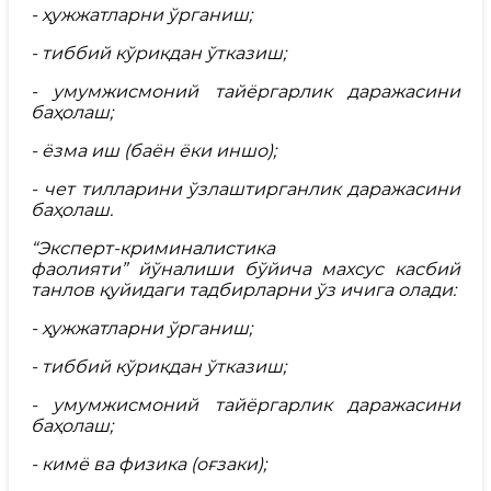
- ҳужжатларни ўрганиш;
- тиббий кўрикдан ўтказиш;
- умумжисмоний тайёргарлик даражасини
баҳолаш;
- ёзма иш (баён ёки иншо);
- чет тилларини ўзлаштирганлик даражасини
баҳолаш.
“
Эксперт-криминалистика
фаолияти
”
йўналиши бўйича махсус касбий
танлов қуйидаги тадбирларни ўз ичига олади:
-
ҳужжатларни ўрганиш;
-
тиббий кўрикдан ўтказиш;
-
умумжисмоний тайёргарлик даражасини
баҳолаш;
-
кимё
ва
физика
(оғзаки);