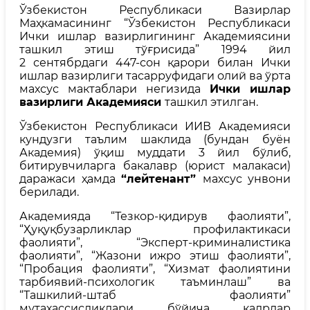
Ўзбекистон Республикаси Вазирлар
Маҳкамасининг “Ўзбекистон Республикаси
Ички ишлар вазирлигининг Академиясини
ташкил этиш тўғрисида” 1994 йил
2 сентябрдаги 447-сон қарори билан Ички
ишлар вазирлиги тасарруфидаги олий ва ўрта
махсус мактаблари негизида
Ички ишлар
вазирлиги Академияси
ташкил этилган.
Ўзбекистон Республикаси ИИВ Академияси
кундузги таълим шаклида (бундан буён
Академия) ўқиш муддати 3 йил бўлиб,
битирувчиларга бакалавр (юрист малакаси)
даражаси ҳамда
“лейтенант”
махсус унвони
берилади.
Академияда “Тезкор-қидирув фаолияти”,
“Ҳуқуқбузарликлар профилактикаси
фаолияти”, “Эксперт-криминалистика
фаолияти”, “Жазони ижро этиш фаолияти”,
“Пробация фаолияти”, “Хизмат фаолиятини
тарбиявий-психологик таъминлаш” ва
“Ташкилий-штаб фаолияти”
мутахассисликлари бўйича кадрлар