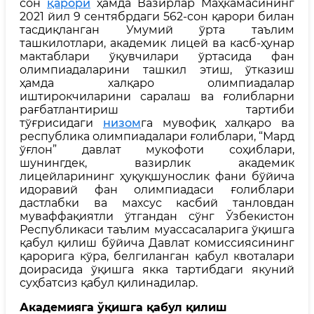
сон
қарори
ҳамда Вазирлар Маҳкамасининг
2021 йил 9 сентябрдаги 562-сон қарори билан
тасдиқланган Умумий ўрта таълим
ташкилотлари, академик лицей ва касб-ҳунар
мактаблари ўқувчилари ўртасида фан
олимпиадаларини ташкил этиш, ўтказиш
ҳамда халқаро олимпиадалар
иштирокчиларини саралаш ва ғолибларни
рағбатлантириш тартиби
тўғрисидаги
низом
га мувофиқ халқаро ва
республика олимпиадалари ғолиблари, “Мард
ўғлон” давлат мукофоти соҳиблари,
шунингдек, вазирлик академик
лицейларининг ҳуқуқшунослик фани бўйича
идоравий фан олимпиадаси ғолиблари
дастлабки ва махсус касбий танловдан
муваффақиятли ўтгандан сўнг Ўзбекистон
Республикаси таълим муассасаларига ўқишга
қабул қилиш бўйича Давлат комиссиясининг
қарорига кўра, белгиланган қабул квоталари
доирасида ўқишга якка тартибдаги якуний
суҳбатсиз қабул қилинадилар.
Академияга ўқишга қабул қилиш