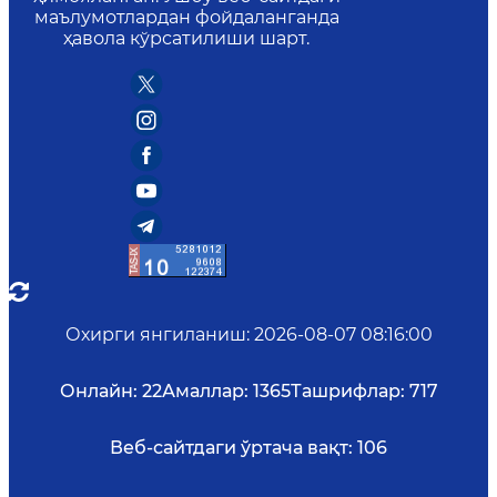
маълумотлардан фойдаланганда
ҳавола кўрсатилиши шарт.
Охирги янгиланиш
:
2026-08-07 08:16:00
Онлайн:
22
Амаллар:
1365
Ташрифлар:
717
Веб-сайтдаги ўртача вақт:
106