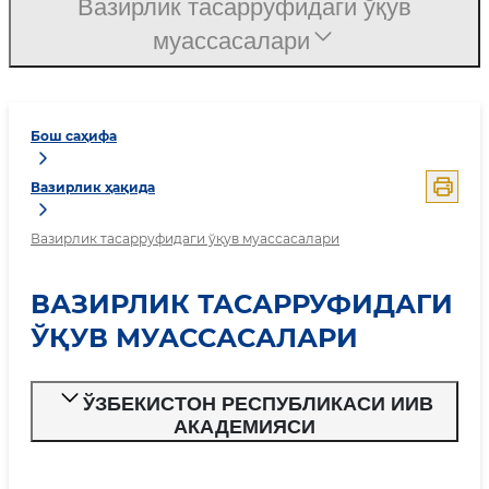
Вазирлик тасарруфидаги ўқув
муассасалари
Бош саҳифа
Вазирлик ҳақида
Вазирлик тасарруфидаги ўқув муассасалари
ВАЗИРЛИК ТАСАРРУФИДАГИ
ЎҚУВ МУАССАСАЛАРИ
ЎЗБЕКИСТОН РЕСПУБЛИКАСИ ИИВ
АКАДЕМИЯСИ