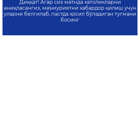
Диққат! Агар сиз матнда хатоликларни
аниқласангиз, маъмуриятни хабардор қилиш учун
уларни белгилаб, пастда ҳосил бўладиган тугмани
босинг