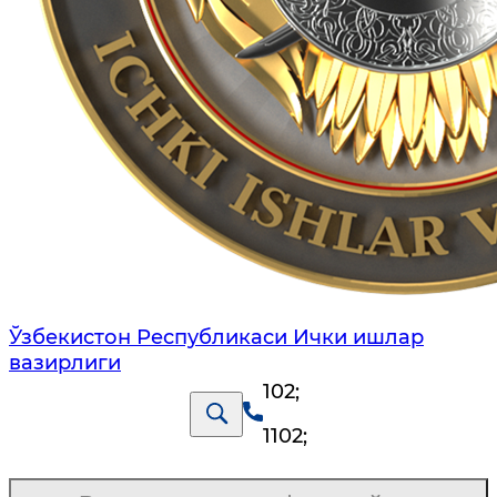
Ўзбекистон Республикаси Ички ишлар
вазирлиги
102
;
1102
;