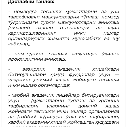
Дастлабки танлов:
- номзодга тегишли ҳужжатларни ва уни
тавсифловчи маълумотларни тўплаш, номзод
тўғрисидаги турли маълумотларни аниқлаш
(оилавий аҳволи, ота-оналари ва яқин
қариндошларининг ички ишлар
органларидаги хизматга муносабати ва шу
кабилар);
- номзоднинг соғлиғи жиҳатидан ўқишга
яроқлилигини аниқлаш.
- вазирлик академик лицейлари
битирувчилари ҳамда фуқаролар учун —
уларнинг доимий яшаш жойидаги тегишли
ички ишлар органларида;
- ҳарбий академик лицейлар битирувчилари
учун — (ҳужжатларни тўплаш ва ўрганиш
тадбирлари) уларнинг доимий яшаш
жойидаги тегишли ички ишлар органларида
ва (тиббий кўрикдан ўтказиш тадбирлари)
ҳарбий академик лицей жойлашган ҳудуддаги