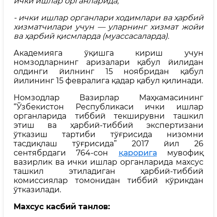
ички ишлар органларида;
- ички ишлар органлари ходимлари ва ҳарбий
хизматчилари учун — уларнинг хизмат жойи
ва ҳарбий қисмларда (муассасаларда)
.
Академияга ўқишга кириш учун
номзодларнинг аризалари қабул йилидан
олдинги йилнинг 15 ноябридан қабул
йилининг 15 февралига қадар қабул қилинади.
Номзодлар Вазирлар Маҳкамасининг
“Ўзбекистон Республикаси ички ишлар
органларида тиббий текширувни ташкил
этиш ва ҳарбий-тиббий экспертизани
ўтказиш тартиби тўғрисида низомни
тасдиқлаш тўғрисида” 2017 йил 26
сентябрдаги 764-сон
қарорига
мувофиқ
вазирлик ва ички ишлар органларида махсус
ташкил этиладиган ҳарбий-тиббий
комиссиялар томонидан тиббий кўрикдан
ўтказилади.
Махсус касбий танлов: