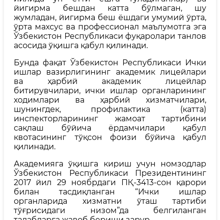
йигирма бешдан катта бўлмаган, шу
жумладан, йигирма беш ёшдаги умумий ўрта,
ўрта махсус ва профессионал маълумотга эга
Ўзбекистон Республикаси фуқаролари танлов
асосида ўқишга қабул қилинади.
Бунда фақат Ўзбекистон Республикаси Ички
ишлар вазирлигининг академик лицейлари
ва ҳарбий академик лицейлар
битирувчилари, ички ишлар органларининг
ходимлари ва ҳарбий хизматчилари,
шунингдек, профилактика (катта)
инспекторларининг жамоат тартибини
сақлаш бўйича ёрдамчилари қабул
квотасининг тўқсон фоизи бўйича қабул
қилинади.
Академияга ўқишга кириш учун номзодлар
Ўзбекистон Республикаси Президентининг
2017 йил 29 ноябрдаги ПҚ-3413-сон қарори
билан тасдиқланган “Ички ишлар
органларида хизматни ўташ тартиби
тўғрисидаги низом”да белгиланган
талабларга жавоб бериши зарур.