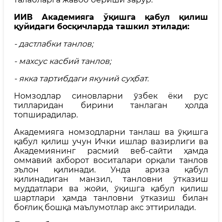
ИИВ Академияга ўқишга қабул қилиш
қуйидаги босқичларда ташкил этилади:
- дастлабки танлов;
- махсус касбий танлов;
- якка тартибдаги якуний суҳбат.
Номзодлар синовларни ўзбек ёки рус
тилларидан бирини танлаган ҳолда
топширадилар.
Академияга номзодларни танлаш ва ўқишга
қабул қилиш учун Ички ишлар вазирлиги ва
Академиянинг расмий веб-сайти ҳамда
оммавий ахборот воситалари орқали танлов
эълон қилинади. Унда ариза қабул
қилинадиган манзил, танловни ўтказиш
муддатлари ва жойи, ўқишга қабул қилиш
шартлари ҳамда танловни ўтказиш билан
боғлиқ бошқа маълумотлар акс эттирилади.