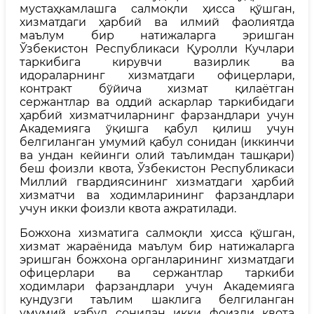
мустаҳкамлашга салмоқли ҳисса қўшган,
хизматдаги ҳарбий ва илмий фаолиятда
маълум бир натижаларга эришган
Ўзбекистон Республикаси Қуролли Кучлари
таркибига кирувчи вазирлик ва
идораларнинг хизматдаги офицерлари,
контракт бўйича хизмат қилаётган
сержантлар ва оддий аскарлар таркибидаги
ҳарбий хизматчиларнинг фарзандлари учун
Академияга ўқишга қабул қилиш учун
белгиланган умумий қабул сонидан (иккинчи
ва ундан кейинги олий таълимдан ташқари)
беш фоизли квота, Ўзбекистон Республикаси
Миллий гвардиясининг хизматдаги ҳарбий
хизматчи ва ходимларининг фарзандлари
учун икки фоизли квота ажратилади.
Божхона хизматига салмоқли ҳисса қўшган,
хизмат жараёнида маълум бир натижаларга
эришган божхона органларининг хизматдаги
офицерлари ва сержантлар таркиби
ходимлари фарзандлари учун Академияга
кундузги таълим шаклига белгиланган
умумий қабул сонидан икки фоизли квота