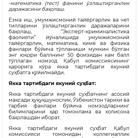
-
математика
(тест)
фанини ўзлаштирганлик
даражасини баҳолаш.
Ёзма иш, умумжисмоний тайёргарлик ва чет
тилларини ўзлаштирганлик даражаларини
баҳолаш, “Эксперт-криминалистика
фаолияти” йўналишида умумжисмоний
тайёргарлик, математика, кимё ва физика
фанлари бўйича тўпланиши мумкин бўлган
энг юқори баллнинг 50 фоизидан кам балл
тўплаган номзод Қабул комиссиясининг
қарорига кўра якка тартибдаги якуний
суҳбатга қўйилмайди.
Якка тартибдаги якуний суҳбат:
Якка тартибдаги якуний суҳбатнинг асосий
мақсади ҳуқуқшунослик, Ўзбекистон тарихи ва
тарбия фанлари бўйича номзодларнинг
билимларини ҳар томонлама ва холисона
баҳолашдан иборат.
Якка тартибдаги якуний суҳбат Қабул
комиссияси томонидан коллегиаллик