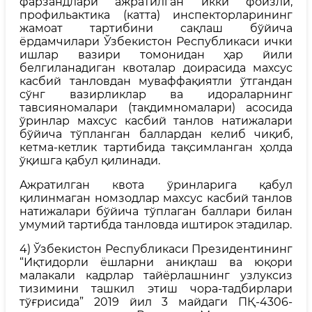
фарзандлари ажратилган икки фоизли,
профильактика (катта) инспекторларининг
жамоат тартибини сақлаш бўйича
ёрдамчилари Ўзбекистон Республикаси ички
ишлар вазири томонидан ҳар йили
белгиланадиган квоталар доирасида махсус
касбий танловдан муваффақиятли ўтгандан
сўнг вазирликлар ва идораларнинг
тавсияномалари (тақдимномалари) асосида
ўринлар махсус касбий танлов натижалари
бўйича тўпланган баллардан келиб чиқиб,
кетма-кетлик тартибида тақсимланган ҳолда
ўқишга қабул қилинади.
Ажратилган квота ўринларига қабул
қилинмаган номзодлар махсус касбий танлов
натижалари бўйича тўплаган баллари билан
умумий тартибда танловда иштирок этадилар.
4) Ўзбекистон Республикаси Президентининг
“Иқтидорли ёшларни аниқлаш ва юқори
малакали кадрлар тайёрлашнинг узлуксиз
тизимини ташкил этиш чора-тадбирлари
тўғрисида” 2019 йил 3 майдаги ПҚ-4306-