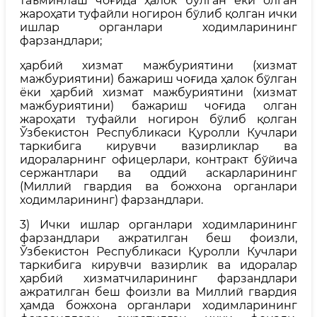
таъминлаш чоғида ҳалок бўлган ёки олган
жароҳати туфайли ногирон бўлиб қолган ички
ишлар органлари ходимларининг
фарзандлари;
ҳарбий хизмат мажбуриятини (хизмат
мажбуриятини) бажариш чоғида ҳалок бўлган
ёки ҳарбий хизмат мажбуриятини (хизмат
мажбуриятини) бажариш чоғида олган
жароҳати туфайли ногирон бўлиб қолган
Ўзбекистон Республикаси Қуролли Кучлари
таркибига кирувчи вазирликлар ва
идораларнинг офицерлари, контракт бўйича
сержантлари ва оддий аскарларининг
(Миллий гвардия ва божхона органлари
ходимларининг) фарзандлари.
3) Ички ишлар органлари ходимларининг
фарзандлари ажратилган беш фоизли,
Ўзбекистон Республикаси Қуролли Кучлари
таркибига кирувчи вазирлик ва идоралар
ҳарбий хизматчиларининг фарзандлари
ажратилган беш фоизли ва Миллий гвардия
ҳамда божхона органлари ходимларининг