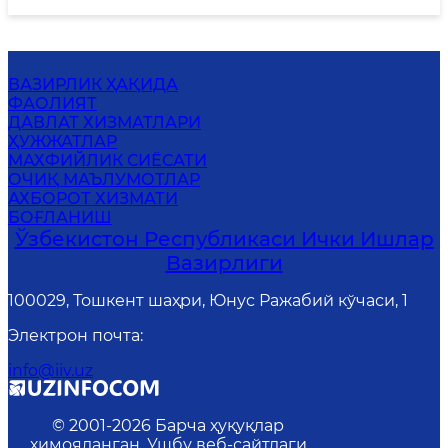
ВАЗИРЛИК ҲАҚИДА
ФАОЛИЯТ
ДАВЛАТ ХИЗМАТЛАРИ
ҲУЖЖАТЛАР
MАХФИЙЛИК СИЁСАТИ
ОЧИҚ МАЪЛУМОТЛАР
АХБОРОТ ХИЗМАТИ
БОҒЛАНИШ
Ўзбекистон Республикаси Ички Ишлар
Вазирлиги
100029, Тошкент шаҳри, Юнус Ражабий кўчаси, 1
Электрон почта
:
info@iiv.uz
© 2001-
2026
Барча ҳуқуқлар
ҳимояланган. Ушбу веб-сайтдаги