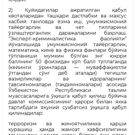
2) Қуйидагилар ажратилган қабул
квоталаридан ташқари дастлабки ва махсус
касбий танловда ёзма иш, умумжисмоний
тайёргарлик ва чет тилларини
ўзлаштирганлик даражаларини баҳолаш,
“Эксперт-криминалистика фаолияти”
йўналишида умумжисмоний тайёргарлик,
математика, кимё ва физика фанлари бўйича
тўпланиши мумкин бўлган энг юқори
баллнинг 50 фоизидан кўп балл тўплаганда
(кейинги ўринларда — муваффақиятли
ўтгандан сўнг деб аталади) тегишли
вазирликлар ва идораларнинг
тавсияномалари (тақдимномалари) асосида
Ўзбекистон Республикаси таълим
муассасаларига ўқишга қабул қилиш бўйича
давлат комиссиясининг қарори билан якка
тартибдаги якуний суҳбатсиз ўқишга қабул
қилинадилар:
терроризм ва жиноятчиликка қарши
курашиш ҳамда жамоат хавфсизлигини