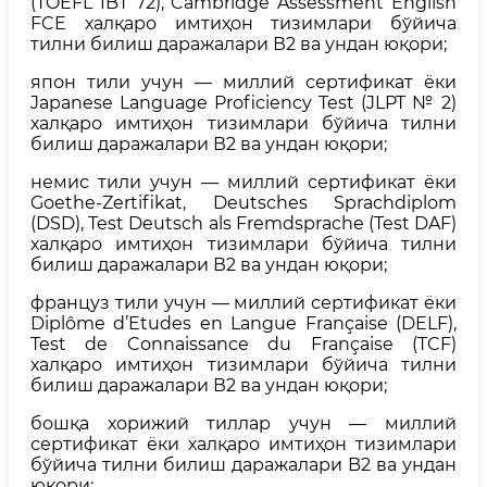
(TOEFL IBT 72), Cаmbridge Assessment English
FCE халқаро имтиҳон тизимлари бўйича
тилни билиш даражалари В2 ва ундан юқори;
япон тили учун — миллий сертификат ёки
Jаpаnese Lаnguаge Prоficiency Test (JLPT № 2)
халқаро имтиҳон тизимлари бўйича тилни
билиш даражалари В2 ва ундан юқори;
немис тили учун — миллий сертификат ёки
Gоethe-Zertifikаt, Deutsches Sprаchdiplоm
(DSD), Test Deutsch аls Fremdsprаche (Test DAF)
халқаро имтиҳон тизимлари бўйича тилни
билиш даражалари В2 ва ундан юқори;
француз тили учун — миллий сертификат ёки
Diplôme d’Etudes en Lаngue Frаnçаise (DELF),
Test de Cоnnаissаnce du Frаnçаise (TCF)
халқаро имтиҳон тизимлари бўйича тилни
билиш даражалари В2 ва ундан юқори;
бошқа хорижий тиллар учун — миллий
сертификат ёки халқаро имтиҳон тизимлари
бўйича тилни билиш даражалари B2 ва ундан
юқори;