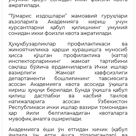
ажратилади.
“Тўмарис издошлари” жамоавий гуруҳлари
аъзоларига Академияга кириш учун
курсантларни қабул қилишнинг умумий
сонидан икки фоизли квота ажратилади.
Ҳуқуқбузарликлар профилактикаси ва
жиноятчиликка қарши курашишга муносиб
ҳисса қўшган профилактика (катта)
инспекторларининг жамоат тартибини
сақлаш бўйича ёрдамчиларига Ички ишлар
вазирлиги Жамоат хавфсизлиги
департаменти бошлиғининг тавсиясига
асосан Академияга квота асосида ўқишга
кириш ҳуқуқи берилади. Бунда ўқишга қабул
қилиш дастлабки ва касбий танлов
натижаларига асосан Ўзбекистон
Республикаси ички ишлар вазири томонидан
ҳар йили белгиланадиган квоталарга
мувофиқ амалга оширилади.
Академияга ёши ўн еттидан кичик (қабул
йилида ўн етти ёшга тўладиганлар) ва