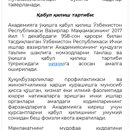
тайёрланади.
Қабул қилиш тартиби:
Академияга ўқишга қабул қилиш Ўзбекистон
Республикаси Вазирлар Маҳкамасининг 2017
йил 1 декабрдаги 958-сон қарори билан
тасдиқланган Ўзбекистон Республикаси Ички
ишлар вазирлиги Академиясининг кундузги
таълим шаклига номзодларни танлаш ва
ўқишга қабул қилиш тартиби
тўғрисидаги
низом
га асосан амалга
оширилади.
Ҳуқуқбузарликлар профилактикаси ва
жиноятчиликка қарши курашишга муносиб
ҳисса қўшган, хизмат ёки илмий фаолиятида
юқори натижаларга эришган ички ишлар
органлари амалдаги ходимларининг
фарзандларига Академияга кириш учун
курсантларни қабул қилишнинг умумий
сонидан беш фоизли квота ажратилади.
Мамлакатнинг мудофаа қудратини