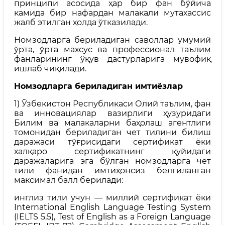
принципи асосида ҳар бир фан бўйича
камида бир нафардан малакали мутахассис
жалб этилган ҳолда ўтказилади.
Номзодларга бериладиган саволлар умумий
ўрта, ўрта махсус ва профессионал таълим
фанларининг ўқув дастурларига мувофиқ
ишлаб чиқилади.
Номзодларга бериладиган имтиёзлар
1) Ўзбекистон Республикаси Олий таълим, фан
ва инновациялар вазирлиги ҳузуридаги
Билим ва малакаларни баҳолаш агентлиги
томонидан бериладиган чет тилини билиш
даражаси тўғрисидаги сертификат ёки
халқаро сертификатнинг қуйидаги
даражаларига эга бўлган номзодларга чет
тили фанидан имтиҳонсиз белгиланган
максимал балл берилади:
инглиз тили учун — миллий сертификат ёки
Internаtiоnаl English Lаnguаge Testing System
(IELTS 5,5), Test оf English аs а Fоreign Lаnguаge