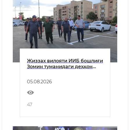
Жиззах вилояти ИИБ бошлиғи
Зомин туманидаги деҳқон
бозорида амалга
оширилаётган ишлар билан
05.08.2026
танишди
47