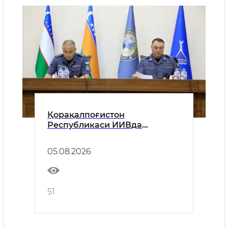
Қорақалпоғистон
Республикаси ИИВда
«Хавфсиз ва соғлом юрт»
тадбири доирасидаги ишлар
05.08.2026
танқидий-таҳлилий муҳокама
қилинди
51