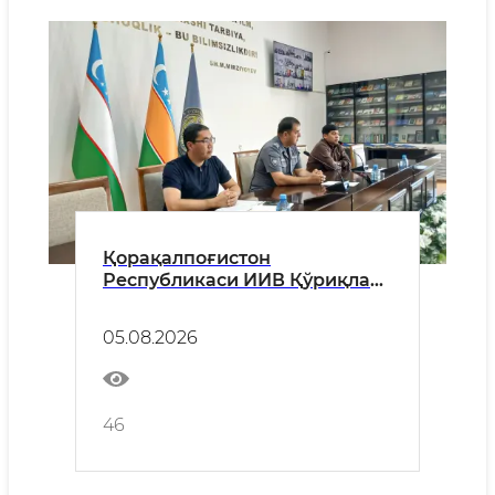
Қорақалпоғистон
Республикаси ИИВ Қўриқлаш
хизматида кибержиноятларга
қарши курашиш масалалари
05.08.2026
юзасидан йиғилиш ўтказилди
46