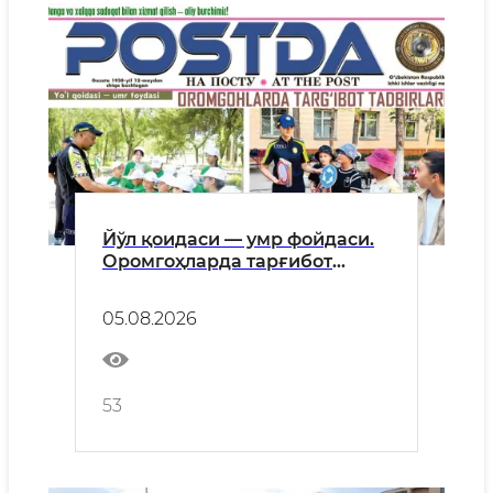
Йўл қоидаси — умр фойдаси.
Оромгоҳларда тарғибот
тадбирлари
05.08.2026
53