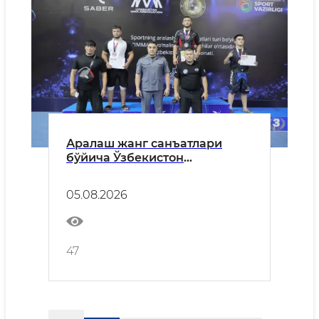
Аралаш жанг санъатлари
бўйича Ўзбекистон
чемпионати юқори савияда
ташкил этилди
05.08.2026
47