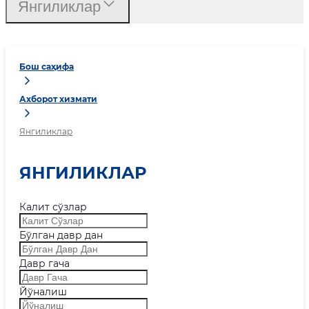
Янгиликлар
Бош саҳифа
Ахборот хизмати
Янгиликлар
ЯНГИЛИКЛАР
Калит сўзлар
Бўлган давр дан
Давр гача
Йўналиш