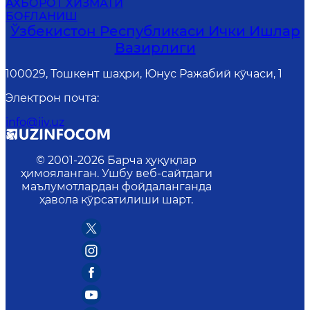
АХБОРОТ ХИЗМАТИ
БОҒЛАНИШ
Ўзбекистон Республикаси Ички Ишлар
Вазирлиги
100029, Тошкент шаҳри, Юнус Ражабий кўчаси, 1
Электрон почта
:
info@iiv.uz
© 2001-
2026
Барча ҳуқуқлар
ҳимояланган. Ушбу веб-сайтдаги
маълумотлардан фойдаланганда
ҳавола кўрсатилиши шарт.