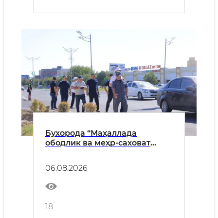
Бухорода “Маҳаллада
ободлик ва меҳр-саховат
ойлиги“: Мустақиллик
байрами олдидан вилоят ИИБ
06.08.2026
бошлиғи ободонлаштириш ва
хавфсизлик тизими
масалаларини ўрганди
18