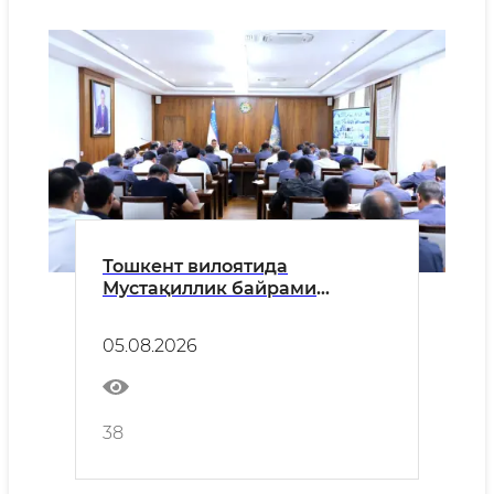
Тошкент вилоятида
Мустақиллик байрами
хавфсизлигини таъминлаш ва
«Хавфсиз ва соғлом юрт»
05.08.2026
тадбирлари юзасидан
идоралараро йиғилиш
ўтказилди
38