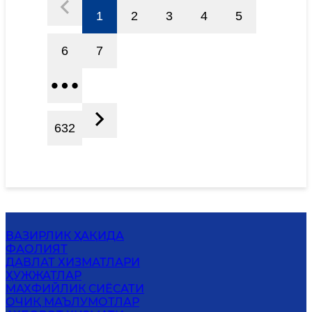
1
2
3
4
5
6
7
632
ВАЗИРЛИК ҲАҚИДА
ФАОЛИЯТ
ДАВЛАТ ХИЗМАТЛАРИ
ҲУЖЖАТЛАР
MАХФИЙЛИК СИЁСАТИ
ОЧИҚ МАЪЛУМОТЛАР