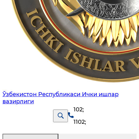
Ўзбекистон Республикаси Ички ишлар
вазирлиги
102
;
1102
;