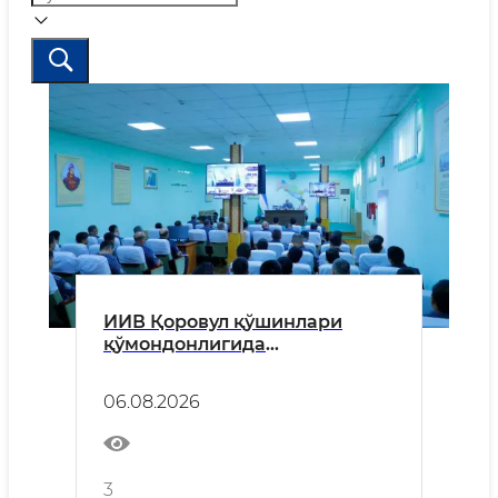
ИИВ Қоровул қўшинлари
қўмондонлигида
Кибержиноятчиликка қарши
кураш юзасидан муҳим
06.08.2026
профилактик тадбир
ўтказилди
3