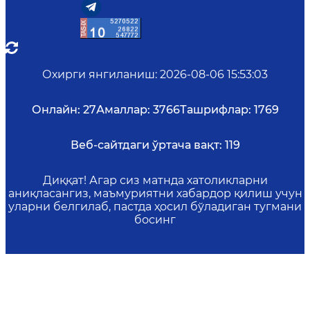
Охирги янгиланиш
:
2026-08-06 15:53:03
Онлайн:
27
Амаллар:
3766
Ташрифлар:
1769
Веб-сайтдаги ўртача вақт:
119
Диққат! Агар сиз матнда хатоликларни
аниқласангиз, маъмуриятни хабардор қилиш учун
уларни белгилаб, пастда ҳосил бўладиган тугмани
босинг