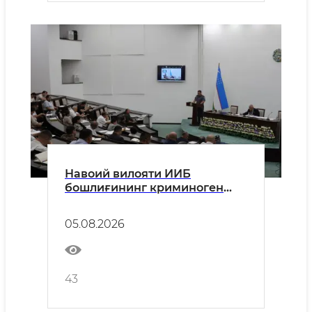
Навоий вилояти ИИБ
бошлиғининг криминоген
вазият юзасидан ҳисоботи
Халқ депутатлари Кенгаши
05.08.2026
сессиясида тингланди
43