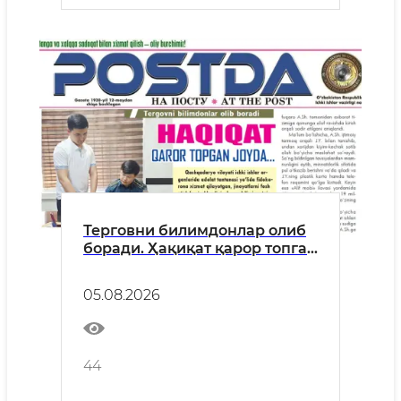
Терговни билимдонлар олиб
боради. Ҳақиқат қарор топган
жойда...
05.08.2026
44