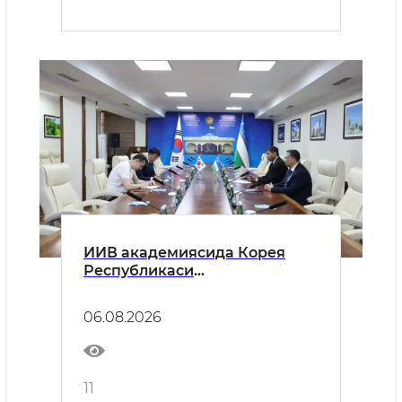
ИИВ академиясида Корея
Республикаси
элчихонасининг ҳуқуқни
муҳофаза қилиш ва консуллик
06.08.2026
масалалари бўйича вакили
Ким Чже Хван билан учрашув
бўлиб ўтди
11