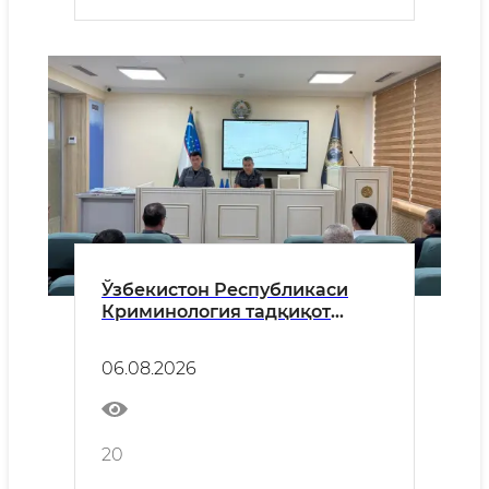
Ўзбекистон Республикаси
Криминология тадқиқот
институти раҳбарияти
томонидан Ўзбекистон
06.08.2026
Республикаси ИИВ
Академияси магистратура
тингловчилари учун ўқув-
семинар ташкил этилди
20