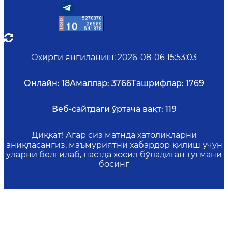
Охирги янгиланиш
:
2026-08-06 15:53:03
Онлайн:
18
Амаллар:
3766
Ташрифлар:
1769
Веб-сайтдаги ўртача вақт:
119
Диққат! Агар сиз матнда хатоликларни
аниқласангиз, маъмуриятни хабардор қилиш учун
уларни белгилаб, пастда ҳосил бўладиган тугмани
босинг