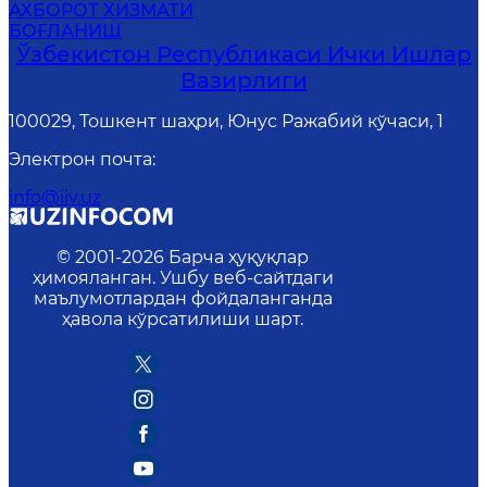
АХБОРОТ ХИЗМАТИ
БОҒЛАНИШ
Ўзбекистон Республикаси Ички Ишлар
Вазирлиги
100029, Тошкент шаҳри, Юнус Ражабий кўчаси, 1
Электрон почта
:
info@iiv.uz
© 2001-
2026
Барча ҳуқуқлар
ҳимояланган. Ушбу веб-сайтдаги
маълумотлардан фойдаланганда
ҳавола кўрсатилиши шарт.