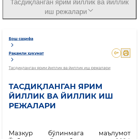
Тасдиқланган ярим йиллик ва йиллик
иш режалари
Бош саҳифа
0
+
Рақамли ҳукумат
Тасдиқланган ярим йиллик ва йиллик иш режалари
ТАСДИҚЛАНГАН ЯРИМ
ЙИЛЛИК ВА ЙИЛЛИК ИШ
РЕЖАЛАРИ
Мазкур бўлинмага маълумот