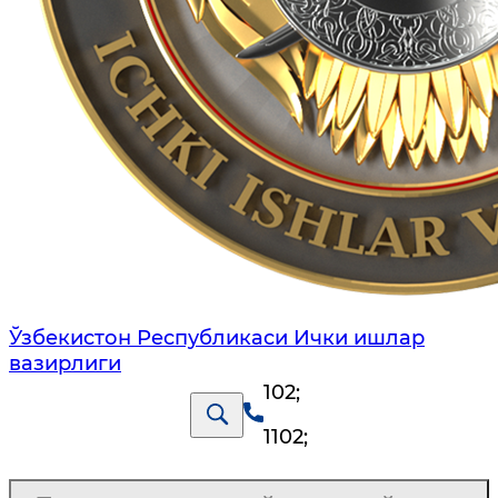
Ўзбекистон Республикаси Ички ишлар
вазирлиги
102
;
1102
;