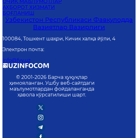
ОЧИҚ МАЪЛУМОТЛАР
АХБОРОТ ХИЗМАТИ
БОҒЛАНИШ
Ўзбекистон Республикаси Фавқулодда
Вазиятлар Вазирлиги
100084, Тошкент шаҳри, Кичик халқа йўли, 4
Электрон почта
:
info@fvv.uz
© 2001-
2026
Барча ҳуқуқлар
ҳимояланган. Ушбу веб-сайтдаги
маълумотлардан фойдаланганда
ҳавола кўрсатилиши шарт.