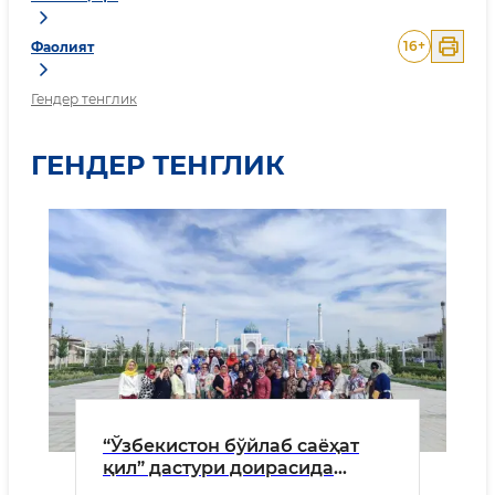
16
+
Фаолият
Гендер тенглик
ГЕНДЕР ТЕНГЛИК
“Ўзбекистон бўйлаб саёҳат
қил” дастури доирасида
Самарқандга саёҳат ташкил