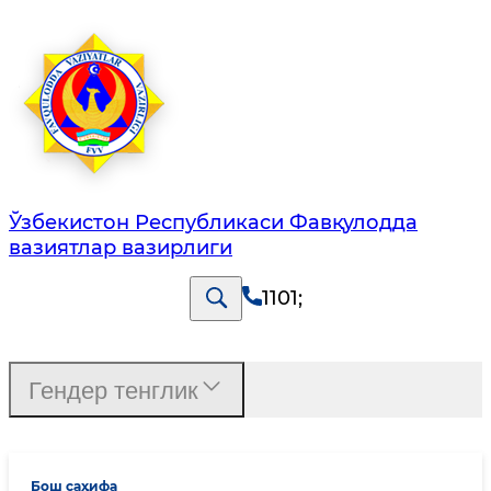
Ўзбекистон Республикаси Фавқулодда
вазиятлар вазирлиги
1101
;
Гендер тенглик
Бош саҳифа