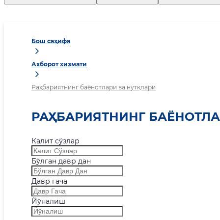
Бош саҳифа
Ахборот хизмати
Раҳбариятнинг баёнотлари ва нутқлари
РАҲБАРИЯТНИНГ БАЁНОТЛА
Калит сўзлар
Бўлган давр дан
Давр гача
Йўналиш