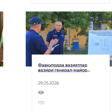
Фавқулодда вазиятлар
вазири генерал-майор
А.И.Икрамов Самарқанд
вилоятида ўрганиш
29.05.2026
ишларини олиб борди
170