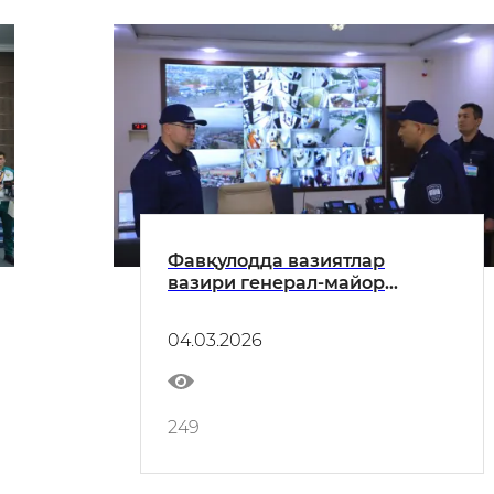
Фавқулодда вазиятлар
вазири генерал-майор
А.И.Икрамов Тошкент вилояти
Фавқулодда вазиятлар Бош
04.03.2026
бошқармасининг аҳоли ва
ҳудудларни фавқулодда
вазиятлардан муҳофаза
қилиш борасида олиб
249
бораётган ишлари билан
танишди.