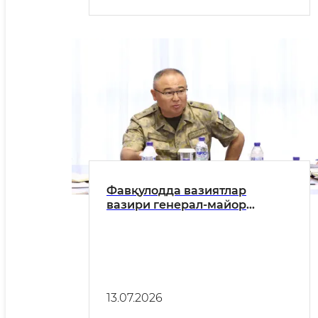
Фавқулодда вазиятлар
вазири генерал-майор
Азизбек Икрамов фахрийлар
билан очиқ мулоқот ўтказди
13.07.2026