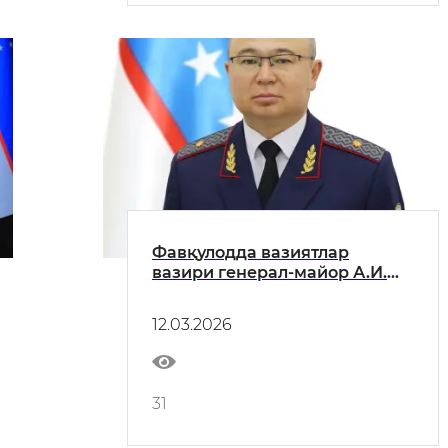
Фавқулодда вазиятлар
вазири генерал-майор А.И.
Икрамов томонидан
фуқаролар, тадбиркорлар,
12.03.2026
тизимда хизмат қилаётган
ҳарбий хизматчилар ҳамда
уларнинг оила аъзолари
билан қабул ўтказилади
31