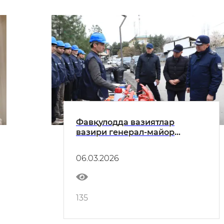
Фавқулодда вазиятлар
вазири генерал-майор
А.И.Икрамов Наманган
вилоятининг бир қатор
06.03.2026
ҳудудларида аҳоли ва
ҳудудларни фавқулодда
вазиятлардан муҳофаза
қилиш тадбирлари билан
135
танишди