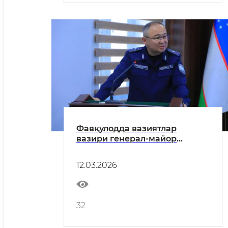
Фавқулодда вазиятлар
вазири генерал-майор
А.И.Икрамов Самарқандда
ёшлар билан учрашди
12.03.2026
32