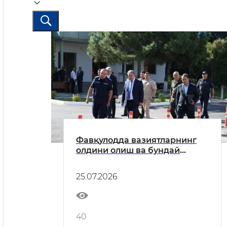
Фавқулодда вазиятларнинг
олдини олиш ва бундай
вазиятларда ҳаракат қилиш
давлат тизимининг 2026-йил
25.07.2026
биринчи ярим йиллиги
якунларига бағишланган
муҳокама йиғилиши бўлиб
ўтди
40