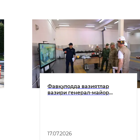
Фавқулодда вазиятлар
вазири генерал-майор
Азизбек Икрамов Бухоро
вилоятида ўрганиш
ишларини олиб борди
17.07.2026