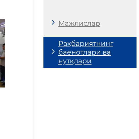
Мажлислар
Раҳбариятнинг
баёнотлари ва
нутқлари