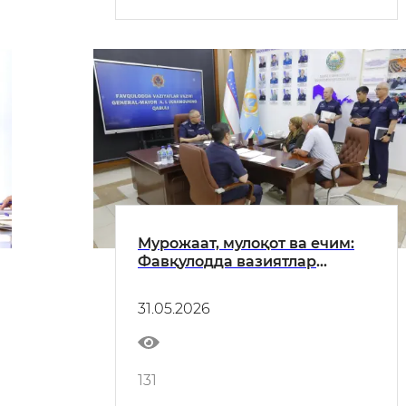
Мурожаат, мулоқот ва ечим:
Фавқулодда вазиятлар
вазири генерал-майор
А.И.Икрамовнинг қабули
31.05.2026
бўлиб ўтди
131