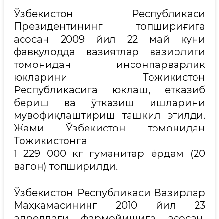
Ўзбекистон Республикаси
Президентининг топшириғига
асосан 2009 йил 22 май куни
фавқулодда вазиятлар вазирлиги
томонидан инсонпарварлик
юкларини Тожикистон
Республикасига юклаш, етказиб
бериш ва ўтказиш ишларини
мувофиқлаштириш ташкил этилди.
Жами Ўзбекистон томонидан
Тожикистонга
1 229 000 кг гуманитар ёрдам (20
вагон) топширилди.
Ўзбекистон Республикаси Вазирлар
Маҳкамасининг 2010 йил 23
апрелдаги фармойишига асосан,