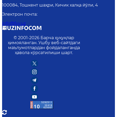
100084, Тошкент шаҳри, Кичик халқа йўли, 4
Электрон почта
:
info@fvv.uz
© 2001-
2026
Барча ҳуқуқлар
ҳимояланган. Ушбу веб-сайтдаги
маълумотлардан фойдаланганда
ҳавола кўрсатилиши шарт.