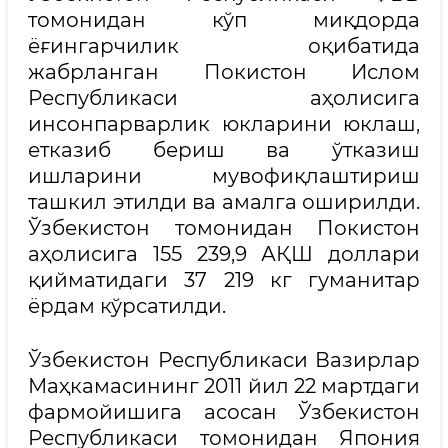
томонидан кўп миқдорда
ёғингарчилик оқибатида
жабрланган Покистон Ислом
Республикаси аҳолисига
инсонпарварлик юкларини юклаш,
етказиб бериш ва ўтказиш
ишларини мувофиқлаштириш
ташкил этилди ва амалга оширилди.
Ўзбекистон томонидан Покистон
аҳолисига 155 239,9 АҚШ доллари
қийматидаги 37 219 кг гуманитар
ёрдам кўрсатилди.
Ўзбекистон Республикаси Вазирлар
Маҳкамасининг 2011 йил 22 мартдаги
фармойишига асосан Ўзбекистон
Республикаси томонидан Япония