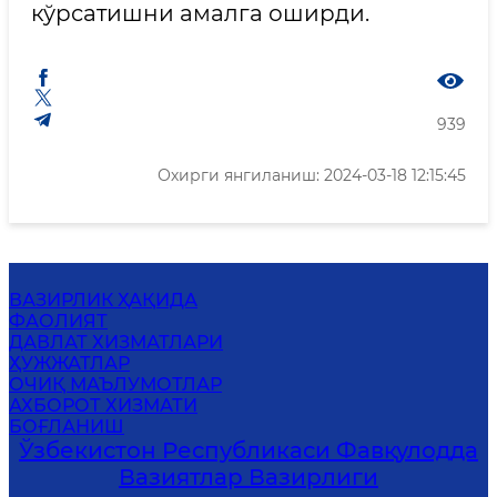
кўрсатишни амалга оширди.
939
Охирги янгиланиш: 2024-03-18 12:15:45
ВАЗИРЛИК ҲАҚИДА
ФАОЛИЯТ
ДАВЛАТ ХИЗМАТЛАРИ
ҲУЖЖАТЛАР
ОЧИҚ МАЪЛУМОТЛАР
АХБОРОТ ХИЗМАТИ
БОҒЛАНИШ
Ўзбекистон Республикаси Фавқулодда
Вазиятлар Вазирлиги