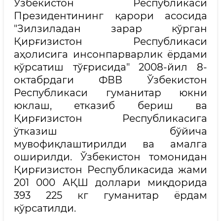
Ўзбекистон Республикаси
Президентининг қарори асосида
"Зилзиладан зарар кўрган
Қирғизистон Республикаси
аҳолисига инсонпарварлик ёрдами
кўрсатиш тўғрисида" 2008-йил 8-
октабрдаги ФВВ Ўзбекистон
Республикаси гуманитар юкни
юклаш, етказиб бериш ва
Қирғизистон Республикасига
ўтказиш бўйича
мувофиқлаштирилди ва амалга
оширилди. Ўзбекистон томонидан
Қирғизистон Республикасида жами
201 000 АҚШ доллари миқдорида
393 225 кг гуманитар ёрдам
кўрсатилди.