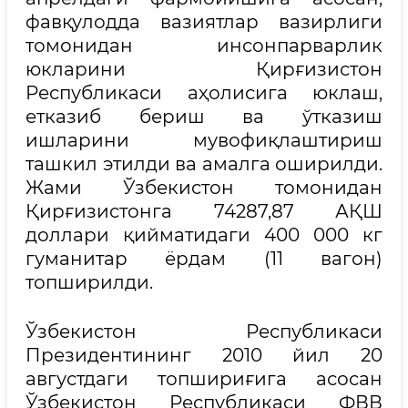
фавқулодда вазиятлар вазирлиги
томонидан инсонпарварлик
юкларини Қирғизистон
Республикаси аҳолисига юклаш,
етказиб бериш ва ўтказиш
ишларини мувофиқлаштириш
ташкил этилди ва амалга оширилди.
Жами Ўзбекистон томонидан
Қирғизистонга 74287,87 АҚШ
доллари қийматидаги 400 000 кг
гуманитар ёрдам (11 вагон)
топширилди.
Ўзбекистон Республикаси
Президентининг 2010 йил 20
августдаги топшириғига асосан
Ўзбекистон Республикаси ФВВ