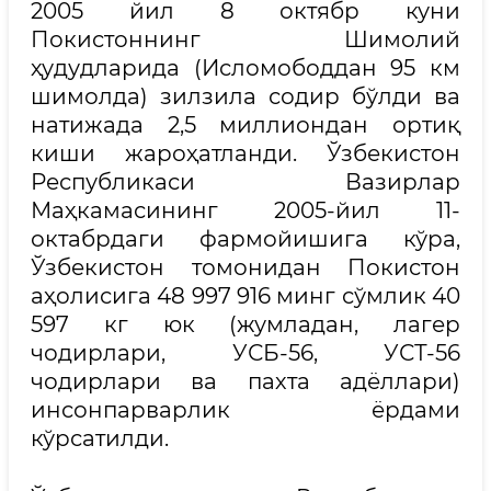
2005 йил 8 октябр куни
Покистоннинг Шимолий
ҳудудларида (Исломободдан 95 км
шимолда) зилзила содир бўлди ва
натижада 2,5 миллиондан ортиқ
киши жароҳатланди. Ўзбекистон
Республикаси Вазирлар
Маҳкамасининг 2005-йил 11-
октабрдаги фармойишига кўра,
Ўзбекистон томонидан Покистон
аҳолисига 48 997 916 минг сўмлик 40
597 кг юк (жумладан, лагер
чодирлари, УСБ-56, УСТ-56
чодирлари ва пахта адёллари)
инсонпарварлик ёрдами
кўрсатилди.