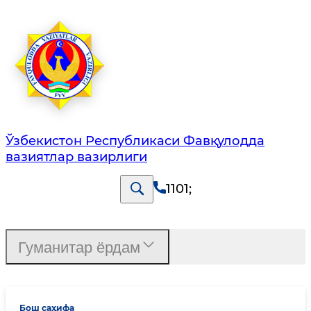
Ўзбекистон Республикаси Фавқулодда
вазиятлар вазирлиги
1101
;
Гуманитар ёрдам
Бош саҳифа