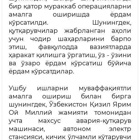
бир қатор мураккаб операцияларни
амалга оширишда ёрдам
кўрсатилди. Шунингдек,
қутқарувчилар жабрланган аҳоли
учун чодир шаҳарларини барпо
этиш, фавқулодда вазиятларда
ҳаракат қилишга ўргатиш, ўз - ўзини
ва ўзаро ёрдам кўрсатиш бўйича
ёрдам кўрсатдилар.
Ушбу ишларни муваффақиятли
амалга ошириш билан бирга
шунингдек, Ўзбекистон Қизил Ярим
Ой Миллий жамияти томонидан
учта махсус авария-қутқарув
машинаси, автоном электр
стансияси, кичик ўлчамли кўтарувчи