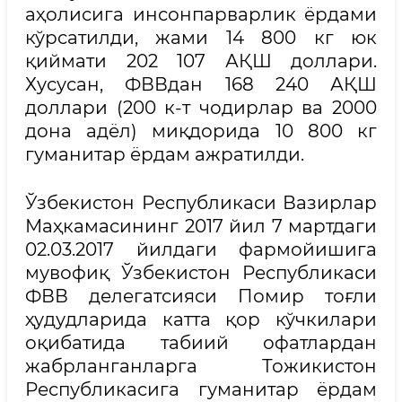
аҳолисига инсонпарварлик ёрдами
кўрсатилди, жами 14 800 кг юк
қиймати 202 107 АҚШ доллари.
Хусусан, ФВВдан 168 240 АҚШ
доллари (200 к-т чодирлар ва 2000
дона адёл) миқдорида 10 800 кг
гуманитар ёрдам ажратилди.
Ўзбекистон Республикаси Вазирлар
Маҳкамасининг 2017 йил 7 мартдаги
02.03.2017 йилдаги фармойишига
мувофиқ Ўзбекистон Республикаси
ФВВ делегатсияси Помир тоғли
ҳудудларида катта қор кўчкилари
оқибатида табиий офатлардан
жабрланганларга Тожикистон
Республикасига гуманитар ёрдам