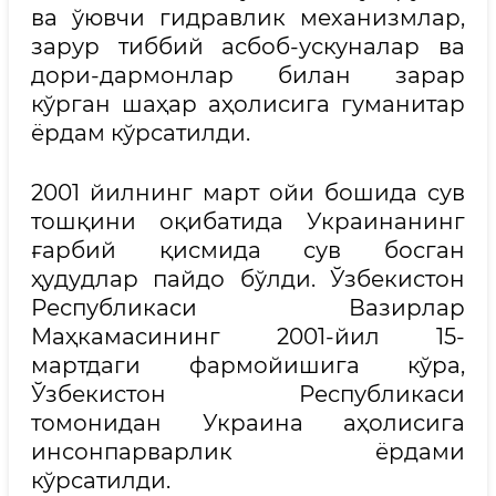
ва ўювчи гидравлик механизмлар,
зарур тиббий асбоб-ускуналар ва
дори-дармонлар билан зарар
кўрган шаҳар аҳолисига гуманитар
ёрдам кўрсатилди.
2001 йилнинг март ойи бошида сув
тошқини оқибатида Украинанинг
ғарбий қисмида сув босган
ҳудудлар пайдо бўлди. Ўзбекистон
Республикаси Вазирлар
Маҳкамасининг 2001-йил 15-
мартдаги фармойишига кўра,
Ўзбекистон Республикаси
томонидан Украина аҳолисига
инсонпарварлик ёрдами
кўрсатилди.