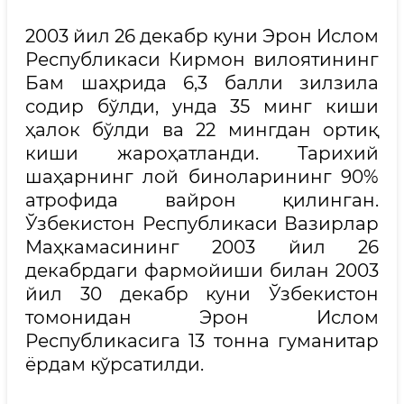
2003 йил 26 декабр куни Эрон Ислом
Республикаси Кирмон вилоятининг
Бам шаҳрида 6,3 балли зилзила
содир бўлди, унда 35 минг киши
ҳалок бўлди ва 22 мингдан ортиқ
киши жароҳатланди. Тарихий
шаҳарнинг лой биноларининг 90%
атрофида вайрон қилинган.
Ўзбекистон Республикаси Вазирлар
Маҳкамасининг 2003 йил 26
декабрдаги фармойиши билан 2003
йил 30 декабр куни Ўзбекистон
томонидан Эрон Ислом
Республикасига 13 тонна гуманитар
ёрдам кўрсатилди.