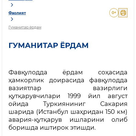
0
+
Фаолият
Гуманитар ёрдам
ГУМАНИТАР ЁРДАМ
Фавқулодда ёрдам соҳасида
ҳамкорлик доирасида фавқулодда
вазиятлар вазирлиги
қутқарувчилари 1999 йил август
ойида Туркияниниг Сакария
шарида (Истанбул шаҳридан 150 км)
авария-қутқарув ишларини олиб
боришда иштирок этишди.