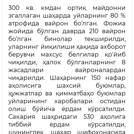
300 кв. кмдан ортиқ майдонни
эгаллаган шаҳарда уйларнинг 80 %
атрофида вайрон бо’лган. Фожиа
жойида бўлган даврда 210 вайрон
бо’лган бинолар текширилди,
уларнинг йиқилиши ҳақида ахборот
берувчи махсус белгилар қо’йиб
чиқилди, ҳалок бўлганларнинг 8
жасадлари вайроналардан
чиқарилди. Шаҳарнинг 150 нафар
аҳолисига шахсий буюмлар,
ҳужжатлар ва қимматбаҳо буюмлар
уйларининг харобалари остидан
олиш бўйича ёрдам кўрсатилди.
Сакария шаҳридаги 530 аҳолига
тиббий ёрдам кўрсатилди,
шунингдек, шаҳар шифохонасида