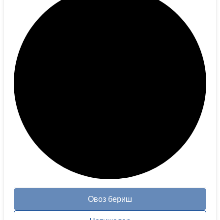
Овоз бериш