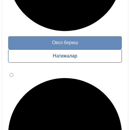
Овоз бериш
Натижалар