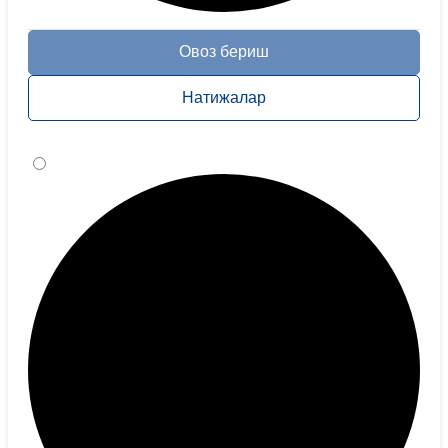
Овоз бериш
Натижалар