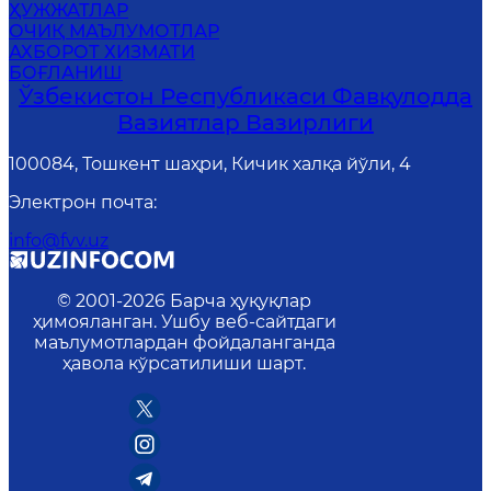
ҲУЖЖАТЛАР
ОЧИҚ МАЪЛУМОТЛАР
АХБОРОТ ХИЗМАТИ
БОҒЛАНИШ
Ўзбекистон Республикаси Фавқулодда
Вазиятлар Вазирлиги
100084, Тошкент шаҳри, Кичик халқа йўли, 4
Электрон почта
:
info@fvv.uz
© 2001-
2026
Барча ҳуқуқлар
ҳимояланган. Ушбу веб-сайтдаги
маълумотлардан фойдаланганда
ҳавола кўрсатилиши шарт.