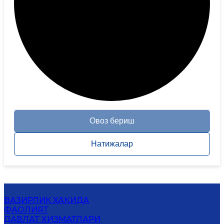
Овоз бериш
Натижалар
ВАЗИРЛИК ҲАҚИДА
ФАОЛИЯТ
ДАВЛАТ ХИЗМАТЛАРИ