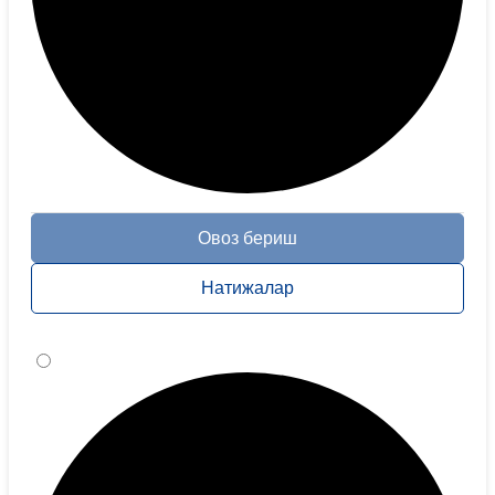
Овоз бериш
Натижалар