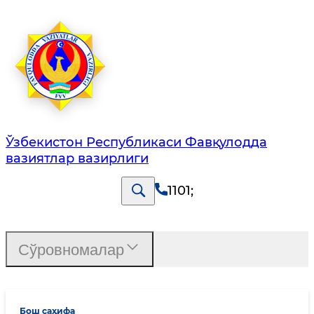
Ўзбекистон Республикаси Фавқулодда
вазиятлар вазирлиги
1101
;
Сўровномалар
Бош саҳифа