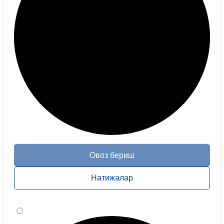
Овоз бериш
Натижалар