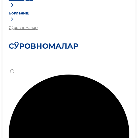
Боғланиш
Сўровномалар
СЎРОВНОМАЛАР