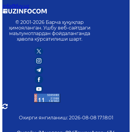
info@fvv.uz
© 2001-
2026
Барча ҳуқуқлар
ҳимояланган. Ушбу веб-сайтдаги
маълумотлардан фойдаланганда
ҳавола кўрсатилиши шарт.
Охирги янгиланиш
:
2026-08-08 17:18:01