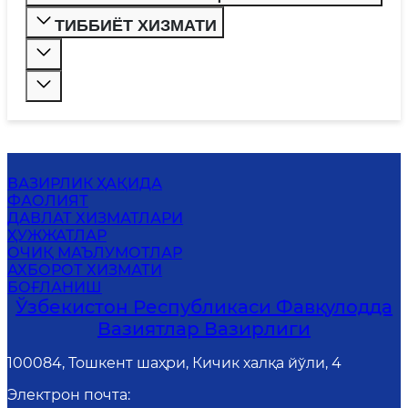
ТИББИЁТ ХИЗМАТИ
ВАЗИРЛИК ҲАҚИДА
ФАОЛИЯТ
ДАВЛАТ ХИЗМАТЛАРИ
ҲУЖЖАТЛАР
ОЧИҚ МАЪЛУМОТЛАР
АХБОРОТ ХИЗМАТИ
БОҒЛАНИШ
Ўзбекистон Республикаси Фавқулодда
Вазиятлар Вазирлиги
100084, Тошкент шаҳри, Кичик халқа йўли, 4
Электрон почта
: