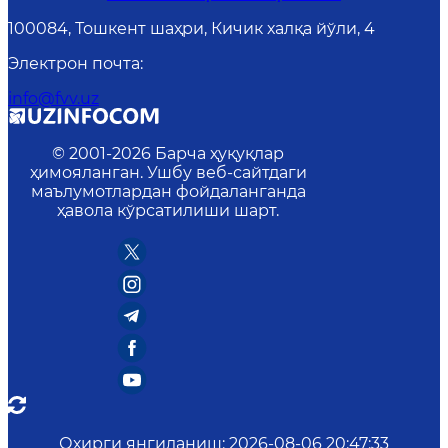
100084, Тошкент шаҳри, Кичик халқа йўли, 4
Электрон почта
:
info@fvv.uz
© 2001-
2026
Барча ҳуқуқлар
ҳимояланган. Ушбу веб-сайтдаги
маълумотлардан фойдаланганда
ҳавола кўрсатилиши шарт.
Охирги янгиланиш
:
2026-08-06 20:47:33