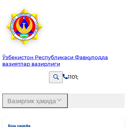
Ўзбекистон Республикаси Фавқулодда
вазиятлар вазирлиги
1101
;
Вазирлик ҳақида
Бош саҳифа