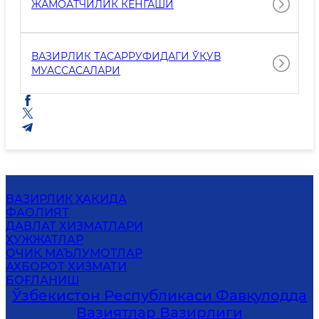
ЖАМОАТЧИЛИК КЕНГАШИ
ВАЗИРЛИК ТАСАРРУФИДАГИ ЎҚУВ
МУАССАСАЛАРИ
ВАЗИРЛИК ҲАҚИДА
ФАОЛИЯТ
ДАВЛАТ ХИЗМАТЛАРИ
ҲУЖЖАТЛАР
ОЧИҚ МАЪЛУМОТЛАР
АХБОРОТ ХИЗМАТИ
БОҒЛАНИШ
Ўзбекистон Республикаси Фавқулодда
Вазиятлар Вазирлиги