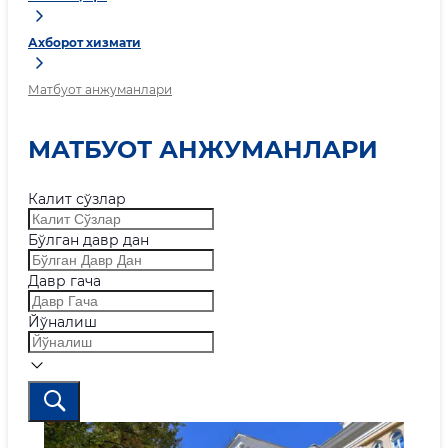
Ахборот хизмати
Матбуот анжуманлари
МАТБУОТ АНЖУМАНЛАРИ
Калит сўзлар
Бўлган давр дан
Давр гача
Йўналиш