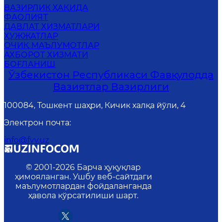
ВАЗИРЛИК ҲАҚИДА
ФАОЛИЯТ
ДАВЛАТ ХИЗМАТЛАРИ
ҲУЖЖАТЛАР
ОЧИҚ МАЪЛУМОТЛАР
АХБОРОТ ХИЗМАТИ
БОҒЛАНИШ
Ўзбекистон Республикаси Фавқулодда
Вазиятлар Вазирлиги
100084, Тошкент шаҳри, Кичик халқа йўли, 4
Электрон почта
:
info@fvv.uz
© 2001-
2026
Барча ҳуқуқлар
ҳимояланган. Ушбу веб-сайтдаги
маълумотлардан фойдаланганда
ҳавола кўрсатилиши шарт.