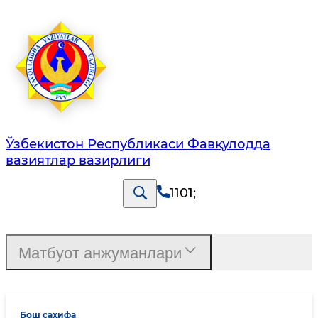
Ўзбекистон Республикаси Фавқулодда
вазиятлар вазирлиги
1101
;
Матбуот анжуманлари
Бош саҳифа