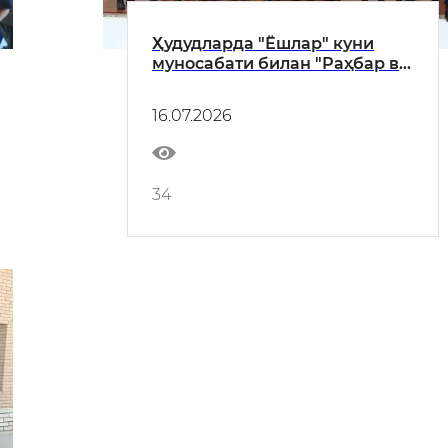
Ҳудудларда "Ёшлар" куни
муносабати билан "Раҳбар ва
ёшлар" учрашувлари ташкил
этилди
16.07.2026
34