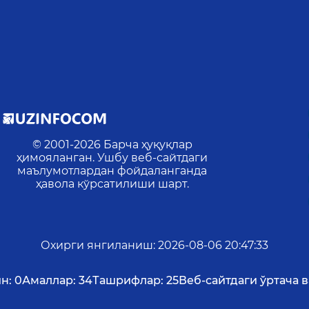
© 2001-
2026
Барча ҳуқуқлар
ҳимояланган. Ушбу веб-сайтдаги
маълумотлардан фойдаланганда
ҳавола кўрсатилиши шарт.
Охирги янгиланиш
:
2026-08-06 20:47:33
н:
0
Амаллар:
34
Ташрифлар:
25
Веб-сайтдаги ўртача в