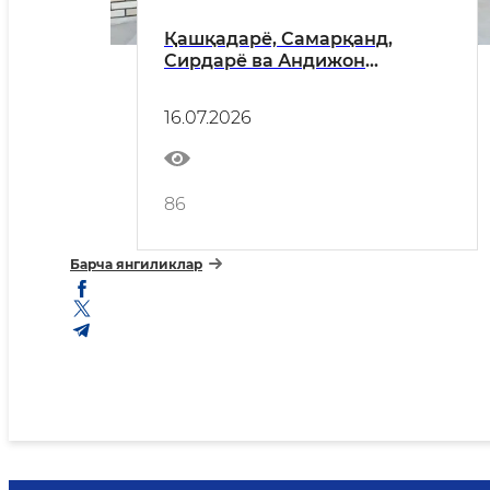
Қашқадарё, Самарқанд,
Сирдарё ва Андижон
вилоятлари ФВБ бошлиқлари
томонидан оталиққа олинган
16.07.2026
ёшлар билан манзилли
ишлар олиб борилди
86
Барча янгиликлар