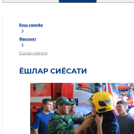
Бош саҳифа
Фаолият
Ёшлар сиёсати
ЁШЛАР СИЁСАТИ