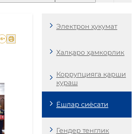
Электрон ҳукумат
16
+
Халқаро ҳамкорлик
Коррупцияга қарши
кураш
Ёшлар сиёсати
Гендер тенглик