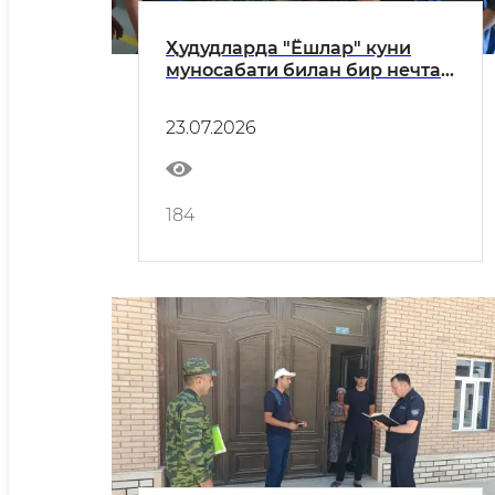
Ҳудудларда "Ёшлар" куни
муносабати билан бир нечта
маънавий-маърифий
тадбирлар ташкил этилди
23.07.2026
184