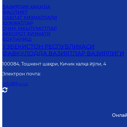
ВАЗИРЛИК ҲАҚИДА
ФАОЛИЯТ
ДАВЛАТ ХИЗМАТЛАРИ
ҲУЖЖАТЛАР
ОЧИҚ МАЪЛУМОТЛАР
АХБОРОТ ХИЗМАТИ
БОҒЛАНИШ
ЎЗБЕКИСТОН РЕСПУБЛИКАСИ
ФАВҚУЛОДДА ВАЗИЯТЛАР ВАЗИРЛИГИ
100084, Тошкент шаҳри, Кичик халқа йўли, 4
Электрон почта
:
info@fvv.uz
Онлай