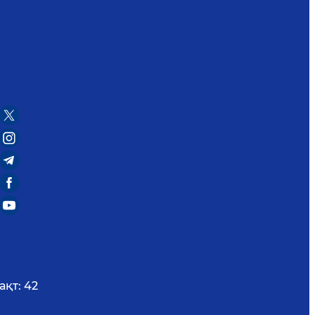
ақт:
42