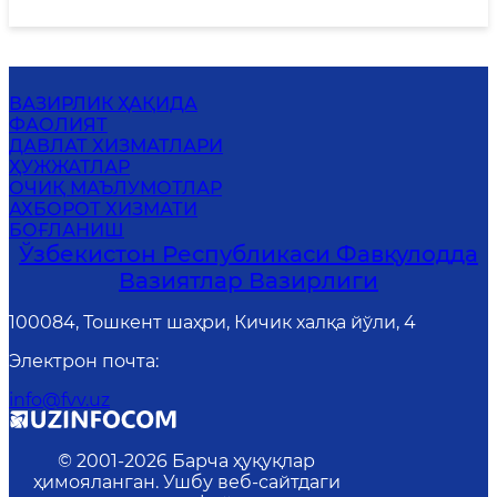
ВАЗИРЛИК ҲАҚИДА
ФАОЛИЯТ
ДАВЛАТ ХИЗМАТЛАРИ
ҲУЖЖАТЛАР
ОЧИҚ МАЪЛУМОТЛАР
АХБОРОТ ХИЗМАТИ
БОҒЛАНИШ
Ўзбекистон Республикаси Фавқулодда
Вазиятлар Вазирлиги
100084, Тошкент шаҳри, Кичик халқа йўли, 4
Электрон почта
:
info@fvv.uz
© 2001-
2026
Барча ҳуқуқлар
ҳимояланган. Ушбу веб-сайтдаги