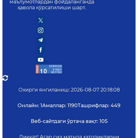
маълумотлардан фойдаланганда
ҳавола кўрсатилиши шарт.
Охирги янгиланиш
:
2026-08-07 20:18:08
Онлайн:
1
Амаллар:
1190
Ташрифлар:
449
Веб-сайтдаги ўртача вақт:
105
Диққат! Агар сиз матнда хатоликларни