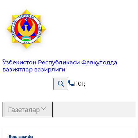
Ўзбекистон Республикаси Фавқулодда
вазиятлар вазирлиги
1101
;
Газеталар
Бош саҳифа