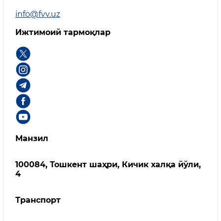
info@fvv.uz
Ижтимоий тармоқлар
Манзил
100084, Тошкент шаҳри, Кичик халқа йўли,
4
Транспорт