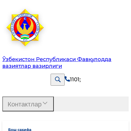
Ўзбекистон Республикаси Фавқулодда
вазиятлар вазирлиги
1101
;
Контактлар
Бош саҳифа