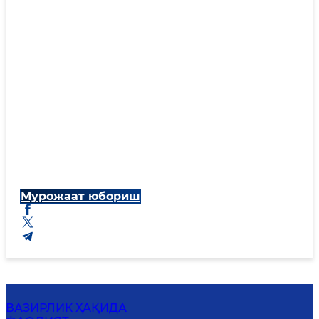
Мурожаат юбориш
ВАЗИРЛИК ҲАҚИДА