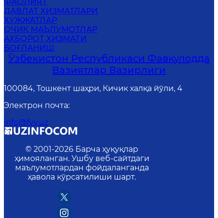
ФАОЛИЯТ
ДАВЛАТ ХИЗМАТЛАРИ
ҲУЖЖАТЛАР
ОЧИҚ МАЪЛУМОТЛАР
АХБОРОТ ХИЗМАТИ
БОҒЛАНИШ
Ўзбекистон Республикаси Фавқулодда
Вазиятлар Вазирлиги
100084, Тошкент шаҳри, Кичик халқа йўли, 4
Электрон почта
:
info@fvv.uz
© 2001-
2026
Барча ҳуқуқлар
ҳимояланган. Ушбу веб-сайтдаги
маълумотлардан фойдаланганда
ҳавола кўрсатилиши шарт.