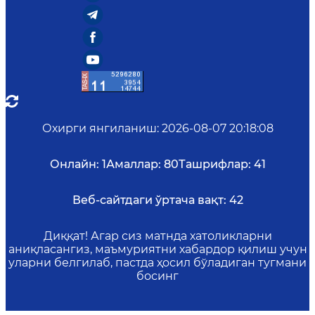
Охирги янгиланиш
:
2026-08-07 20:18:08
Онлайн:
1
Амаллар:
80
Ташрифлар:
41
Веб-сайтдаги ўртача вақт:
42
Диққат! Агар сиз матнда хатоликларни
аниқласангиз, маъмуриятни хабардор қилиш учун
уларни белгилаб, пастда ҳосил бўладиган тугмани
босинг