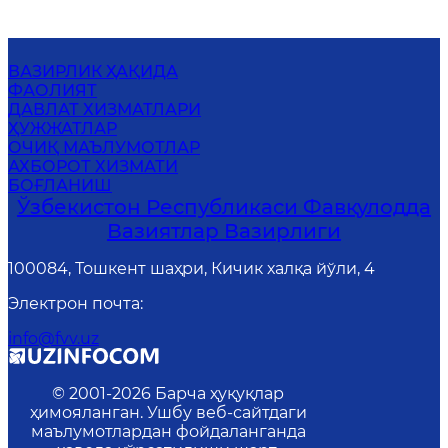
ВАЗИРЛИК ҲАҚИДА
ФАОЛИЯТ
ДАВЛАТ ХИЗМАТЛАРИ
ҲУЖЖАТЛАР
ОЧИҚ МАЪЛУМОТЛАР
АХБОРОТ ХИЗМАТИ
БОҒЛАНИШ
Ўзбекистон Республикаси Фавқулодда
Вазиятлар Вазирлиги
100084, Тошкент шаҳри, Кичик халқа йўли, 4
Электрон почта
:
info@fvv.uz
© 2001-
2026
Барча ҳуқуқлар
ҳимояланган. Ушбу веб-сайтдаги
маълумотлардан фойдаланганда