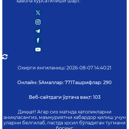
ҳавола кўрсатилиши шарт.
Охирги янгиланиш
:
2026-08-07 14:40:21
Онлайн:
5
Амаллар:
771
Ташрифлар:
290
Веб-сайтдаги ўртача вақт:
103
Диққат! Агар сиз матнда хатоликларни
аниқласангиз, маъмуриятни хабардор қилиш учун
уларни белгилаб, пастда ҳосил бўладиган тугмани
босинг