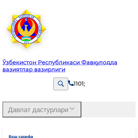
Ўзбекистон Республикаси Фавқулодда
вазиятлар вазирлиги
1101
;
Давлат дастурлари
Бош саҳифа