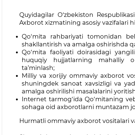
Quyidagilar O‘zbekiston Respublikasi
Axborot xizmatining asosiy vazifalari h
Qo‘mita rahbariyati tomonidan belg
shakllantirish va amalga oshirishda q
Qo‘mita faoliyati doirasidagi yangil
huquqiy hujjatlarning mahalliy om
ta’minlash;
Milliy va xorijiy ommaviy axborot vosi
shuningdek sanoat xavsizligi va yadr
amalga oshirilishi masalalarini yoritish
Internet tarmog‘ida Qo‘mitaning veb-
sohaga oid axborotlarni muntazam joy
Hurmatli ommaviy axborot vositalari vak