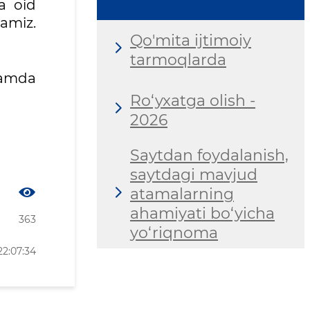
a oid
ramiz.
Qo'mita ijtimoiy
tarmoqlarda
hamda
Ro‘yxatga olish -
2026
Saytdan foydalanish,
saytdagi mavjud
atamalarning
ahamiyati bo‘yicha
363
yo‘riqnoma
2:07:34