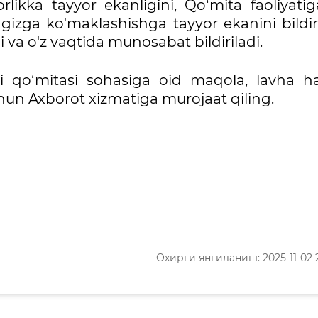
ikka tayyor ekanligini, Qo‘mita faoliyatig
ingizga ko'maklashishga tayyor ekanini bildi
i va o'z vaqtida munosabat bildiriladi.
igi qo‘mitasi sohasiga oid maqola, lavha 
hun Axborot xizmatiga murojaat qiling.
Охирги янгиланиш: 2025-11-02 2