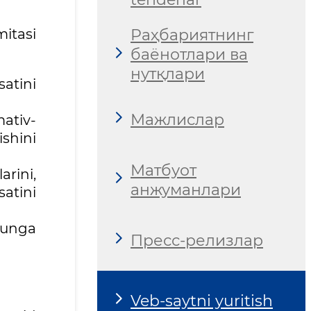
itasi
Раҳбариятнинг
баёнотлари ва
нутқлари
atini
Мажлислар
mativ-
shini
Матбуот
arini,
анжуманлари
satini
, unga
Пресс-релизлар
Veb-saytni yuritish