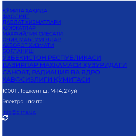
ҚЎМИТА ҲАҚИДА
ФАОЛИЯТ
ДАВЛАТ ХИЗМАТЛАРИ
ҲУЖЖАТЛАР
МАХФИЙЛИК СИЁСАТИ
ОЧИҚ МАЪЛУМОТЛАР
АХБОРОТ ХИЗМАТИ
БОҒЛАНИШ
ЎЗБЕКИСТОН РЕСПУБЛИКАСИ
ВАЗИРЛАР МАҲКАМАСИ ҲУЗУРИДАГИ
САНОАТ, РАДИАЦИЯ ВА ЯДРО
ХАВФСИЗЛИГИ ҚЎМИТАСИ
100011, Тошкент ш., М-14, 27-уй
Электрон почта
:
info@cirns.uz.