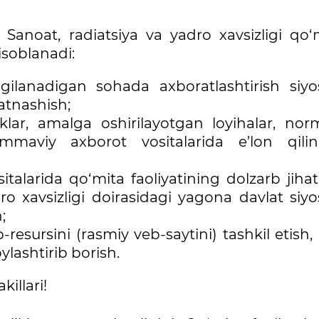
 Sanoat, radiatsiya va yadro xavsizligi qo‘m
isoblanadi:
ilanadigan sohada axboratlashtirish siyos
atnashish;
iklar, amalga oshirilayotgan loyihalar, nor
maviy axborot vositalarida e’lon qilini
talarida qo‘mita faoliyatining dolzarb jihatl
o xavsizligi doirasidagi yagona davlat siyo
;
resursini (rasmiy veb-saytini) tashkil etish
lashtirib borish.
illari!