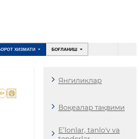
БОРОТ ХИЗМАТИ
БОҒЛАНИШ
Янгиликлар
0
+
Воқеалар тақвими
E’lonlar, tanlo'v va
tenderlar