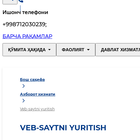
Ишонч телефони
+998712030239
;
БАРЧА РАҚАМЛАР
ҚЎМИТА ҲАҚИДА
ФАОЛИЯТ
ДАВЛАТ ХИЗМАТ
Бош саҳифа
Ахборот хизмати
Veb-saytni yuritish
VEB-SAYTNI YURITISH