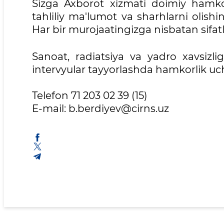
Sizga Axborot xizmati doimiy hamkorl
tahliliy ma'lumot va sharhlarni olish
Har bir murojaatingizga nisbatan sifatl
Sanoat, radiatsiya va yadro xavsizl
intervyular tayyorlashda hamkorlik uc
Telefon 71 203 02 39 (15)
E-mail: b.berdiyev@cirns.uz