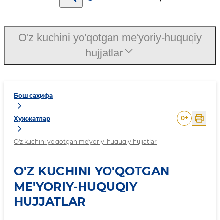
O'z kuchini yo'qotgan me'yoriy-huquqiy
hujjatlar
Бош саҳифа
0
+
Ҳужжатлар
O'z kuchini yo'qotgan me'yoriy-huquqiy hujjatlar
O'Z KUCHINI YO'QOTGAN
ME'YORIY-HUQUQIY
HUJJATLAR