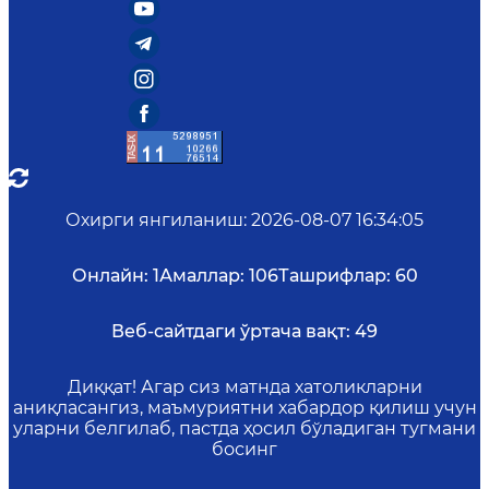
Охирги янгиланиш
:
2026-08-07 16:34:05
Онлайн:
1
Амаллар:
106
Ташрифлар:
60
Веб-сайтдаги ўртача вақт:
49
Диққат! Агар сиз матнда хатоликларни
аниқласангиз, маъмуриятни хабардор қилиш учун
уларни белгилаб, пастда ҳосил бўладиган тугмани
босинг