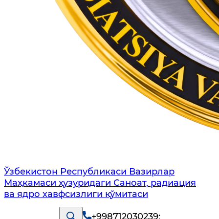
Ўзбекистон Республикаси Вазирлар
Маҳкамаси ҳузуридаги Саноат, радиация
ва ядро хавфсизлиги қўмитаси
+998712030239
;