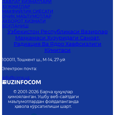
ДАВЛАТ ХИЗМАТЛАРИ
ҲУЖЖАТЛАР
МАХФИЙЛИК СИЁСАТИ
ОЧИҚ МАЪЛУМОТЛАР
АХБОРОТ ХИЗМАТИ
БОҒЛАНИШ
Ўзбекистон Республикаси Вазирлар
Маҳкамаси Ҳузуридаги Саноат,
Радиация Ва Ядро Хавфсизлиги
Қўмитаси
100011, Тошкент ш., М-14, 27-уй
Электрон почта
:
info@cirns.uz.
© 2001-
2026
Барча ҳуқуқлар
ҳимояланган. Ушбу веб-сайтдаги
маълумотлардан фойдаланганда
ҳавола кўрсатилиши шарт.