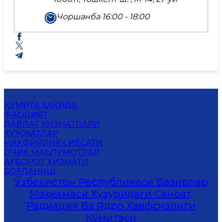
Чоршанба 16:00 - 18:00
ҚЎМИТА ҲАҚИДА
ФАОЛИЯТ
ДАВЛАТ ХИЗМАТЛАРИ
ҲУЖЖАТЛАР
МАХФИЙЛИК СИЁСАТИ
ОЧИҚ МАЪЛУМОТЛАР
АХБОРОТ ХИЗМАТИ
БОҒЛАНИШ
Ўзбекистон Республикаси Вазирлар
Маҳкамаси Ҳузуридаги Саноат,
Радиация Ва Ядро Хавфсизлиги
Қўмитаси