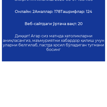
Онлайн:
2
Амаллар:
178
Ташрифлар:
124
Веб-сайтдаги ўртача вақт:
20
Диққат! Агар сиз матнда хатоликларни
аниқласангиз, маъмуриятни хабардор қилиш учун
уларни белгилаб, пастда ҳосил бўладиган тугмани
босинг