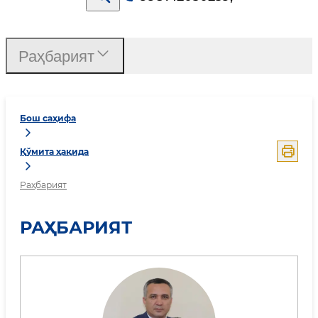
Раҳбарият
Бош саҳифа
Қўмита ҳақида
Раҳбарият
РАҲБАРИЯТ