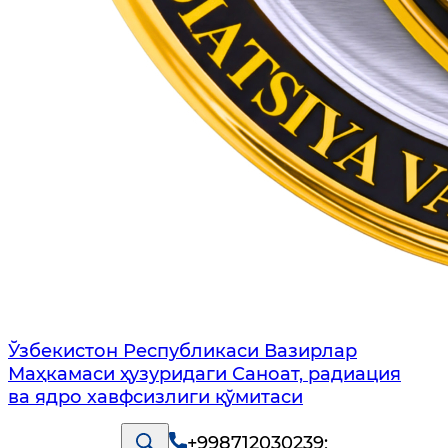
Ўзбекистон Республикаси Вазирлар
Маҳкамаси ҳузуридаги Саноат, радиация
ва ядро хавфсизлиги қўмитаси
+998712030239
;