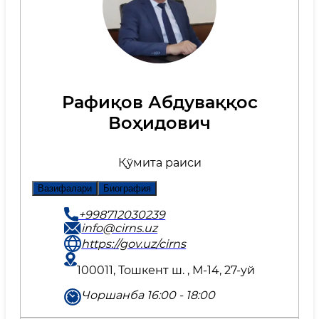
Рафиқов Абдуваққос
Воҳидович
Қўмита раиси
Вазифалари
Биография
+998712030239
info@cirns.uz
https://gov.uz/cirns
100011, Тошкент ш. , М-14, 27-уй
Чоршанба 16:00 - 18:00