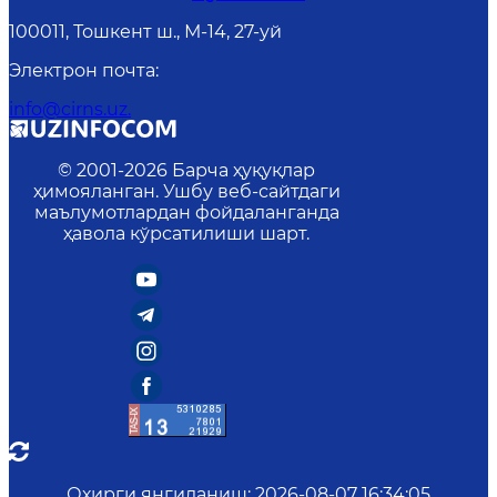
100011, Тошкент ш., М-14, 27-уй
Электрон почта
:
info@cirns.uz.
© 2001-
2026
Барча ҳуқуқлар
ҳимояланган. Ушбу веб-сайтдаги
маълумотлардан фойдаланганда
ҳавола кўрсатилиши шарт.
Охирги янгиланиш
:
2026-08-07 16:34:05