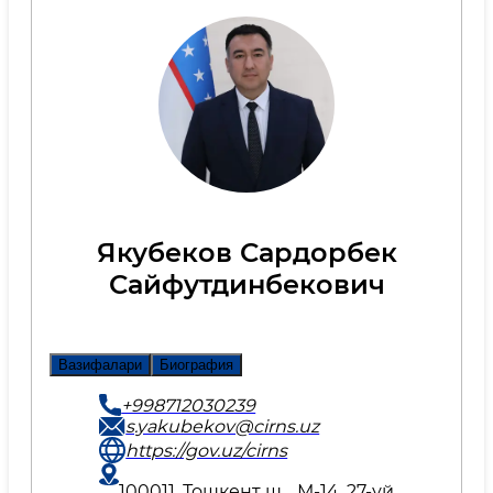
Якубеков Сардорбек
Сайфутдинбекович
Вазифалари
Биография
+998712030239
s.yakubekov@cirns.uz
https://gov.uz/cirns
100011, Тошкент ш. , М-14, 27-уй