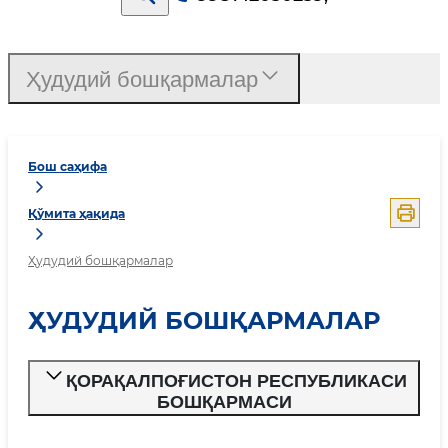
Ҳудудий бошқармалар
Бош саҳифа
Қўмита ҳақида
Ҳудудий бошқармалар
ҲУДУДИЙ БОШҚАРМАЛАР
ҚОРАҚАЛПОҒИСТОН РЕСПУБЛИКАСИ
БОШҚАРМАСИ