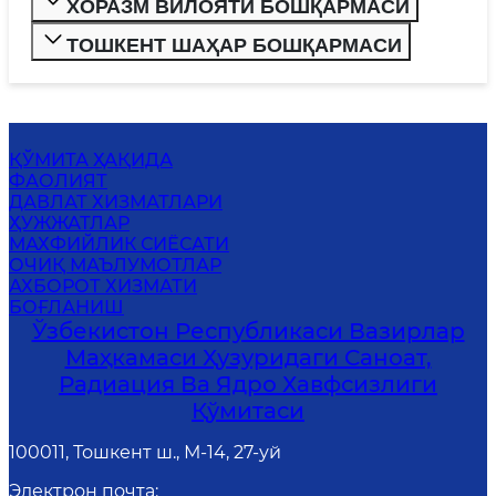
ХОРАЗМ ВИЛОЯТИ БОШҚАРМАСИ
ТОШКЕНТ ШАҲАР БОШҚАРМАСИ
ҚЎМИТА ҲАҚИДА
ФАОЛИЯТ
ДАВЛАТ ХИЗМАТЛАРИ
ҲУЖЖАТЛАР
МАХФИЙЛИК СИЁСАТИ
ОЧИҚ МАЪЛУМОТЛАР
АХБОРОТ ХИЗМАТИ
БОҒЛАНИШ
Ўзбекистон Республикаси Вазирлар
Маҳкамаси Ҳузуридаги Саноат,
Радиация Ва Ядро Хавфсизлиги
Қўмитаси
100011, Тошкент ш., М-14, 27-уй
Электрон почта
: