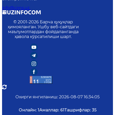
info@cirns.uz.
© 2001-
2026
Барча ҳуқуқлар
ҳимояланган. Ушбу веб-сайтдаги
маълумотлардан фойдаланганда
ҳавола кўрсатилиши шарт.
Охирги янгиланиш
:
2026-08-07 16:34:05
Онлайн:
1
Амаллар:
61
Ташрифлар:
35