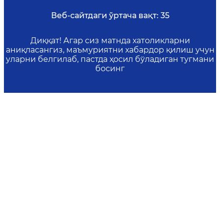
Веб-сайтдаги ўртача вақт:
35
Диққат! Агар сиз матнда хатоликларни
аниқласангиз, маъмуриятни хабардор қилиш учун
уларни белгилаб, пастда ҳосил бўладиган тугмани
босинг