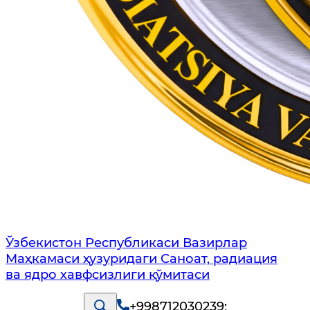
Ўзбекистон Республикаси Вазирлар
Маҳкамаси ҳузуридаги Саноат, радиация
ва ядро хавфсизлиги қўмитаси
+998712030239
;