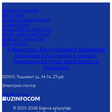
ҚЎМИТА ҲАҚИДА
ФАОЛИЯТ
ДАВЛАТ ХИЗМАТЛАРИ
ҲУЖЖАТЛАР
МАХФИЙЛИК СИЁСАТИ
ОЧИҚ МАЪЛУМОТЛАР
АХБОРОТ ХИЗМАТИ
БОҒЛАНИШ
Ўзбекистон Республикаси Вазирлар
Маҳкамаси Ҳузуридаги Саноат,
Радиация Ва Ядро Хавфсизлиги
Қўмитаси
100011, Тошкент ш., М-14, 27-уй
Электрон почта
:
info@cirns.uz.
© 2001-
2026
Барча ҳуқуқлар