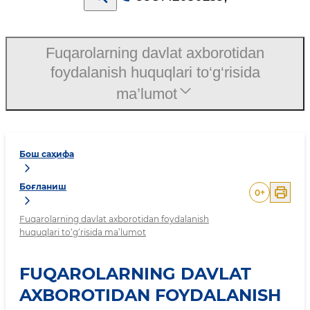
Fuqarolarning davlat axborotidan
foydalanish huquqlari to‘g‘risida
ma’lumot
Бош саҳифа
Боғланиш
0
+
Fuqarolarning davlat axborotidan foydalanish
huquqlari to‘g‘risida ma’lumot
FUQAROLARNING DAVLAT
AXBOROTIDAN FOYDALANISH