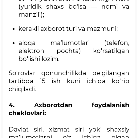
(yuridik shaxs bo‘lsa — nomi va
manzili);
kerakli axborot turi va mazmuni;
aloqa ma’lumotlari (telefon,
elektron pochta) ko‘rsatilgan
bo‘lishi lozim.
So‘rovlar qonunchilikda belgilangan
tartibda 15 ish kuni ichida ko‘rib
chiqiladi.
4. Axborotdan foydalanish
cheklovlari:
Davlat siri, xizmat siri yoki shaxsiy
ma’lumotlarni o‘z ichiga olgan