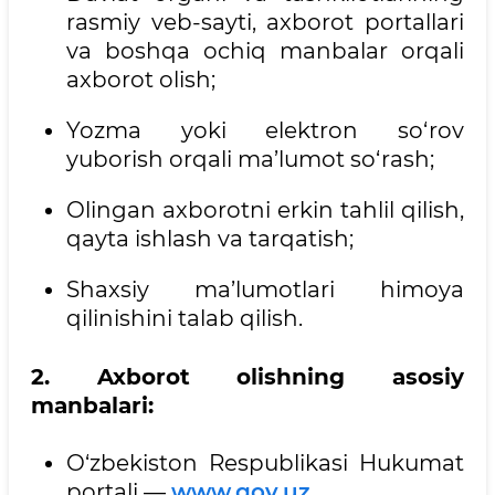
rasmiy veb-sayti, axborot portallari
va boshqa ochiq manbalar orqali
axborot olish;
Yozma yoki elektron so‘rov
yuborish orqali ma’lumot so‘rash;
Olingan axborotni erkin tahlil qilish,
qayta ishlash va tarqatish;
Shaxsiy ma’lumotlari himoya
qilinishini talab qilish.
2. Axborot olishning asosiy
manbalari:
O‘zbekiston Respublikasi Hukumat
portali —
www.gov.uz