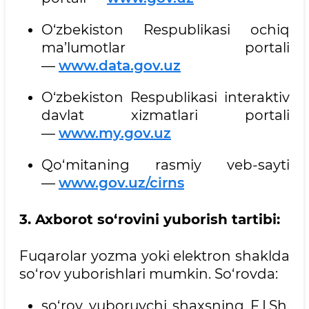
O‘zbekiston Respublikasi ochiq
ma’lumotlar portali
—
www.data.gov.uz
O‘zbekiston Respublikasi interaktiv
davlat xizmatlari portali
—
www.my.gov.uz
Qo‘mitaning rasmiy veb-sayti
—
www.gov.uz/cirns
3. Axborot so‘rovini yuborish tartibi:
Fuqarolar yozma yoki elektron shaklda
so‘rov yuborishlari mumkin. So‘rovda:
so‘rov yuboruvchi shaxsning F.I.Sh.