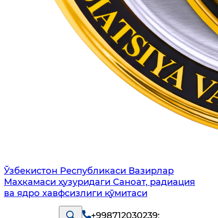
Ўзбекистон Республикаси Вазирлар
Маҳкамаси ҳузуридаги Саноат, радиация
ва ядро хавфсизлиги қўмитаси
+998712030239
;