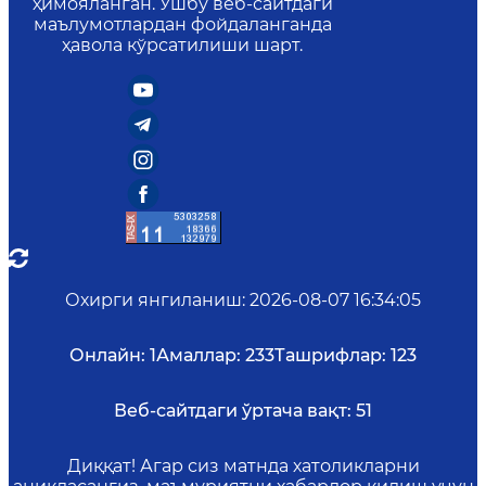
ҳимояланган. Ушбу веб-сайтдаги
маълумотлардан фойдаланганда
ҳавола кўрсатилиши шарт.
Охирги янгиланиш
:
2026-08-07 16:34:05
Онлайн:
1
Амаллар:
233
Ташрифлар:
123
Веб-сайтдаги ўртача вақт:
51
Диққат! Агар сиз матнда хатоликларни