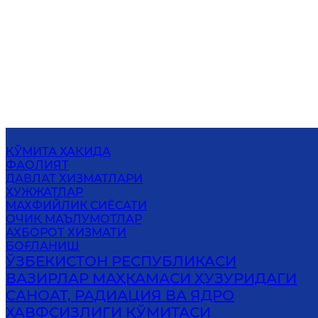
ҚЎМИТА ҲАҚИДА
ФАОЛИЯТ
ДАВЛАТ ХИЗМАТЛАРИ
ҲУЖЖАТЛАР
МАХФИЙЛИК СИЁСАТИ
ОЧИҚ МАЪЛУМОТЛАР
АХБОРОТ ХИЗМАТИ
БОҒЛАНИШ
ЎЗБЕКИСТОН РЕСПУБЛИКАСИ
ВАЗИРЛАР МАҲКАМАСИ ҲУЗУРИДАГИ
САНОАТ, РАДИАЦИЯ ВА ЯДРО
ХАВФСИЗЛИГИ ҚЎМИТАСИ