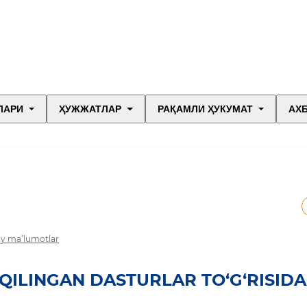
ЛАРИ
ҲУЖЖАТЛАР
РАҚАМЛИ ҲУКУМАТ
АХ
iy ma’lumotlar
ILINGAN DASTURLAR TO‘G‘RISIDA