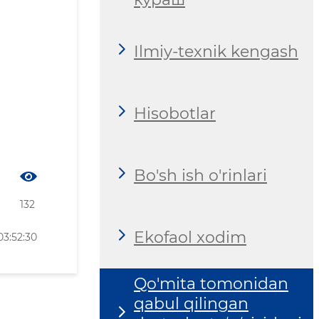
Ilmiy-texnik kengash
Hisobotlar
Bo'sh ish o'rinlari
132
Ekofaol xodim
3:52:30
Qo'mita tomonidan
qabul qilingan