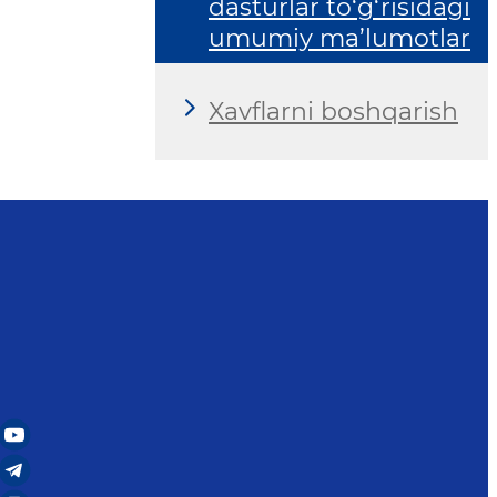
dasturlar to‘g‘risidagi
umumiy ma’lumotlar
Xavflarni boshqarish