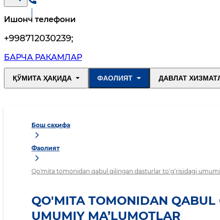
Ишонч телефони
+998712030239
;
БАРЧА РАҚАМЛАР
ҚЎМИТА ҲАҚИДА
ФАОЛИЯТ
ДАВЛАТ ХИЗМАТ
Бош саҳифа
Фаолият
Qo'mita tomonidan qabul qilingan dasturlar to‘g‘risidagi umum
QO'MITA TOMONIDAN QABUL Q
UMUMIY MA’LUMOTLAR