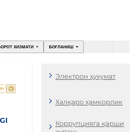
БОРОТ ХИЗМАТИ
БОҒЛАНИШ
Электрон ҳукумат
0
+
Халқаро ҳамкорлик
GI
Коррупцияга қарши
кураш