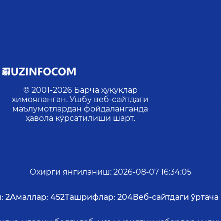
© 2001-
2026
Барча ҳуқуқлар
ҳимояланган. Ушбу веб-сайтдаги
маълумотлардан фойдаланганда
ҳавола кўрсатилиши шарт.
Охирги янгиланиш
:
2026-08-07 16:34:05
:
2
Амаллар:
452
Ташрифлар:
204
Веб-сайтдаги ўртача 