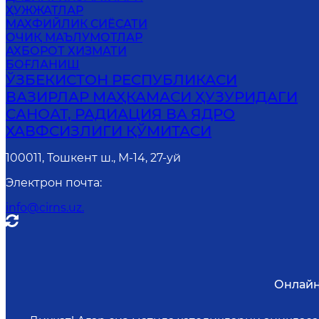
ҲУЖЖАТЛАР
МАХФИЙЛИК СИЁСАТИ
ОЧИҚ МАЪЛУМОТЛАР
АХБОРОТ ХИЗМАТИ
БОҒЛАНИШ
ЎЗБЕКИСТОН РЕСПУБЛИКАСИ
ВАЗИРЛАР МАҲКАМАСИ ҲУЗУРИДАГИ
САНОАТ, РАДИАЦИЯ ВА ЯДРО
ХАВФСИЗЛИГИ ҚЎМИТАСИ
100011, Тошкент ш., М-14, 27-уй
Электрон почта
:
info@cirns.uz.
Онлайн