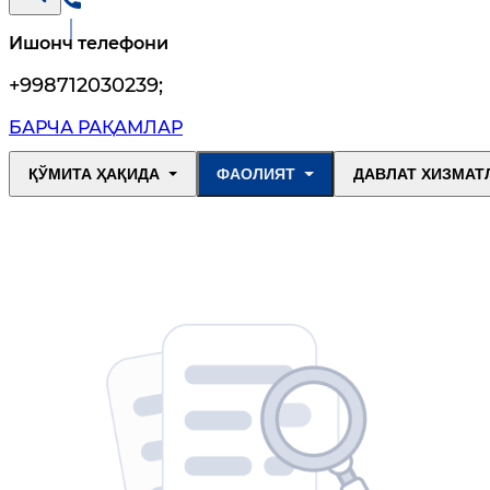
Ишонч телефони
+998712030239
;
БАРЧА РАҚАМЛАР
ҚЎМИТА ҲАҚИДА
ФАОЛИЯТ
ДАВЛАТ ХИЗМАТ