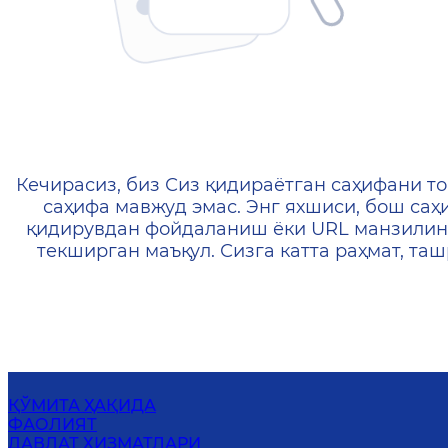
404 — Страница не найд
Кечирасиз, биз Сиз қидираётган саҳифани то
саҳифа мавжуд эмас. Энг яхшиси, бош саҳ
қидирувдан фойдаланиш ёки URL манзилин
текширган маъқул. Сизга катта раҳмат, т
ҚЎМИТА ҲАҚИДА
ФАОЛИЯТ
ДАВЛАТ ХИЗМАТЛАРИ