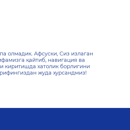
ена
па олмадик. Афсуски, Сиз излаган
ифамизга қайтиб, навигация ва
и киритишда хатолик борлигини
ашрифингиздан жуда хурсандмиз!