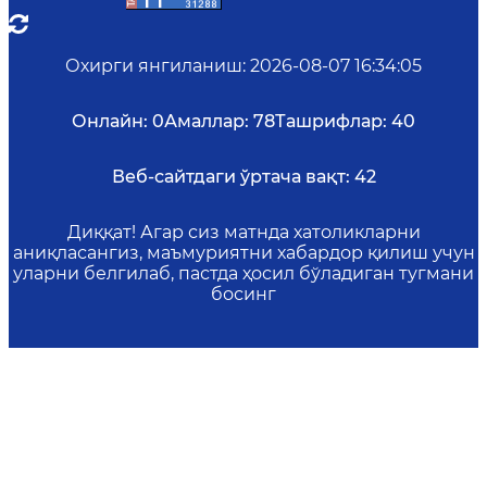
Охирги янгиланиш
:
2026-08-07 16:34:05
Онлайн:
0
Амаллар:
78
Ташрифлар:
40
Веб-сайтдаги ўртача вақт:
42
Диққат! Агар сиз матнда хатоликларни
аниқласангиз, маъмуриятни хабардор қилиш учун
уларни белгилаб, пастда ҳосил бўладиган тугмани
босинг