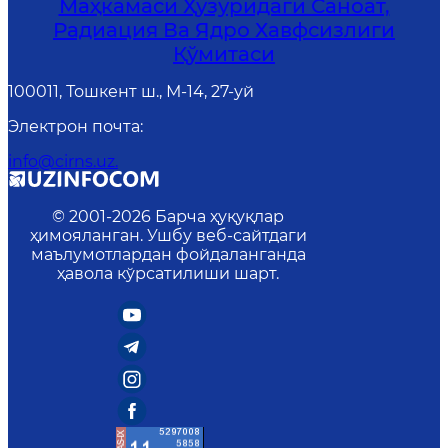
Маҳкамаси Ҳузуридаги Саноат,
Радиация Ва Ядро Хавфсизлиги
Қўмитаси
100011, Тошкент ш., М-14, 27-уй
Электрон почта
:
info@cirns.uz.
© 2001-
2026
Барча ҳуқуқлар
ҳимояланган. Ушбу веб-сайтдаги
маълумотлардан фойдаланганда
ҳавола кўрсатилиши шарт.