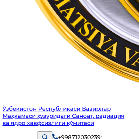
Ўзбекистон Республикаси Вазирлар
Маҳкамаси ҳузуридаги Саноат, радиация
ва ядро хавфсизлиги қўмитаси
+998712030239
;