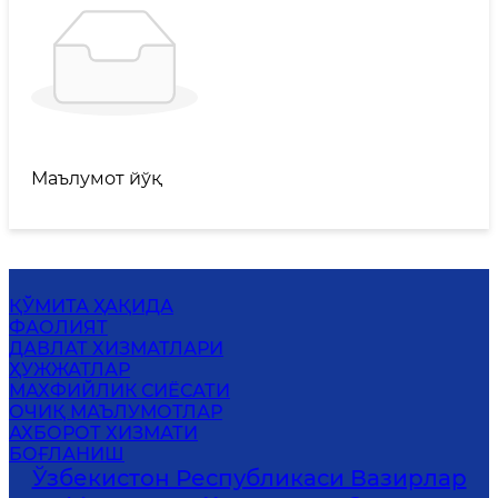
Маълумот йўқ
ҚЎМИТА ҲАҚИДА
ФАОЛИЯТ
ДАВЛАТ ХИЗМАТЛАРИ
ҲУЖЖАТЛАР
МАХФИЙЛИК СИЁСАТИ
ОЧИҚ МАЪЛУМОТЛАР
АХБОРОТ ХИЗМАТИ
БОҒЛАНИШ
Ўзбекистон Республикаси Вазирлар