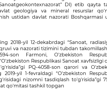
"Sanoatgeokontexnazorat" DI) etib qayta ta
avlat geologiya va mineral resurslar qo‘m
anish ustidan davlat nazorati Boshqarmasi 
ing 2018-yil 12-dekabrdagi “Sanoat, radiasi
qruvi va nazorati tizimini tubdan takomillash
F-5594-son Farmoni, O'zbekiston Respubl
“O'zbekiston Respublikasi Sanoat xavfsizligi 
to'g'risida”gi PQ-4058-son qarori va O'zbek
2019-yil 1-fevraldagi “O'zbekiston Respubl
g'risidagi nizomni tasdiqlash to'g'risida”gi 
lat qo'mitasi tashkil topgan