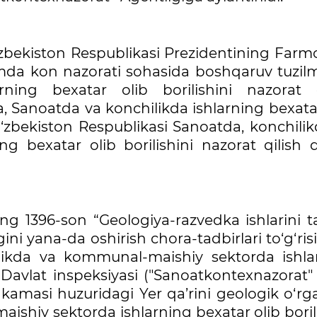
O‘zbekiston Respublikasi Prezidentining Farm
mda kon nazorati sohasida boshqaruv tuzilm
rning bexatar olib borilishini nazorat q
, Sanoatda va konchilikda ishlarning bexatar
 O‘zbekiston Respublikasi Sanoatda, konchili
 bexatar olib borilishini nazorat qilish d
ng 1396-son “Geologiya-razvedka ishlarini t
gini yana-da oshirish chora-tadbirlari to‘g‘ris
likda va kommunal-maishiy sektorda ishla
h Davlat inspeksiyasi ("Sanoatkontexnazorat"
kamasi huzuridagi Yer qa’rini geologik o‘rg
shiy sektorda ishlarning bexatar olib boril