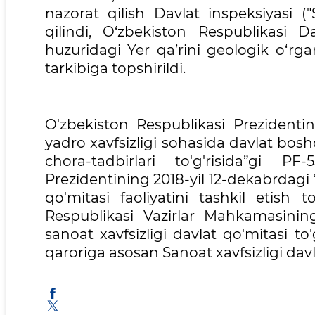
nazorat qilish Davlat inspeksiyasi (
qilindi, O‘zbekiston Respublikasi D
huzuridagi Yer qa’rini geologik o‘rg
tarkibiga topshirildi.
O'zbekiston Respublikasi Prezidentin
yadro xavfsizligi sohasida davlat bosh
chora-tadbirlari to'g'risida”gi P
Prezidentining 2018-yil 12-dekabrdagi 
qo'mitasi faoliyatini tashkil etish 
Respublikasi Vazirlar Mahkamasining 
sanoat xavfsizligi davlat qo'mitasi to'
qaroriga asosan Sanoat xavfsizligi dav