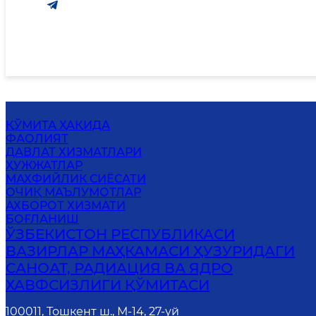
ҚЎМИТА ҲАҚИДА
ФАОЛИЯТ
ДАВЛАТ ХИЗМАТЛАРИ
ҲУЖЖАТЛАР
МАХФИЙЛИК СИЁСАТИ
ОЧИҚ МАЪЛУМОТЛАР
АХБОРОТ ХИЗМАТИ
БОҒЛАНИШ
ЎЗБЕКИСТОН РЕСПУБЛИКАСИ
ВАЗИРЛАР МАҲКАМАСИ ҲУЗУРИДАГИ
САНОАТ, РАДИАЦИЯ ВА ЯДРО
ХАВФСИЗЛИГИ ҚЎМИТАСИ
100011, Тошкент ш., М-14, 27-уй