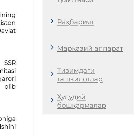
sining
Раҳбарият
kiston
avlat
Марказий аппарат
n SSR
Тизимдаги
mitasi
ташкилотлар
qarori
 olib
Ҳудудий
бошқармалар
moniga
ishini