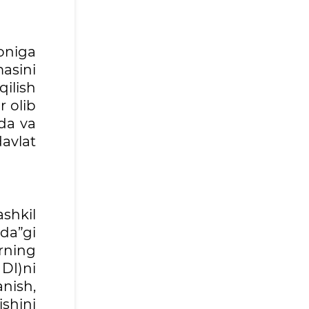
oniga
asini
ilish
 olib
kda va
avlat
ashkil
ida”gi
rning
 DI)ni
anish,
ishini