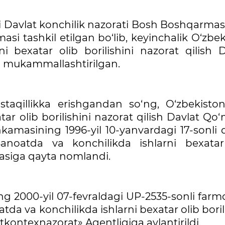
agi Davlat konchilik nazorati Bosh Boshqarma
si tashkil etilgan bo‘lib, keyinchalik O‘zbe
 bexatar olib borilishini nazorat qilish D
 mukammallashtirilgan.
ustaqillikka erishgandan so‘ng, O‘zbekisto
ar olib borilishini nazorat qilish Davlat Qo‘
kamasining 1996-yil 10-yanvardagi 17-sonli 
Sanoatda va konchilikda ishlarni bexatar
itasiga qayta nomlandi.
ng 2000-yil 07-fevraldagi UP-2535-sonli far
da va konchilikda ishlarni bexatar olib boril
tkontexnazorat» Agentligiga aylantirildi.