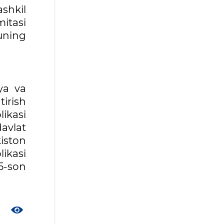
shkil
itasi
uning
ya va
tirish
ikasi
davlat
iston
ikasi
75-son