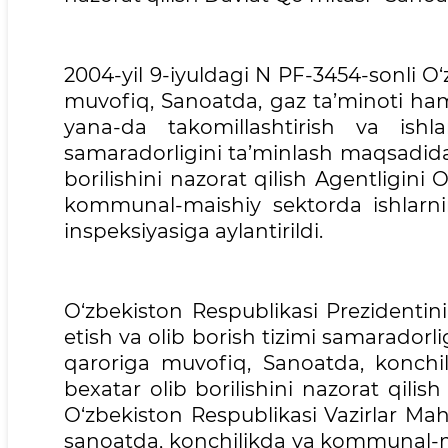
2004-yil 9-iyuldagi N PF-3454-sonli 
muvofiq, Sanoatda, gaz ta’minoti ha
yana-da takomillashtirish va ishla
samaradorligini ta’minlash maqsadida
borilishini nazorat qilish Agentligini
kommunal-maishiy sektorda ishlarning
inspeksiyasiga aylantirildi.
O‘zbekiston Respublikasi Prezidentini
etish va olib borish tizimi samaradorli
qaroriga muvofiq, Sanoatda, konchi
bexatar olib borilishini nazorat qilis
O‘zbekiston Respublikasi Vazirlar Mah
sanoatda, konchilikda va kommunal-mai