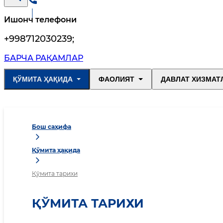
Ишонч телефони
+998712030239
;
БАРЧА РАҚАМЛАР
ҚЎМИТА ҲАҚИДА
ФАОЛИЯТ
ДАВЛАТ ХИЗМАТ
Бош саҳифа
Қўмита ҳақида
Қўмита тарихи
ҚЎМИТА ТАРИХИ