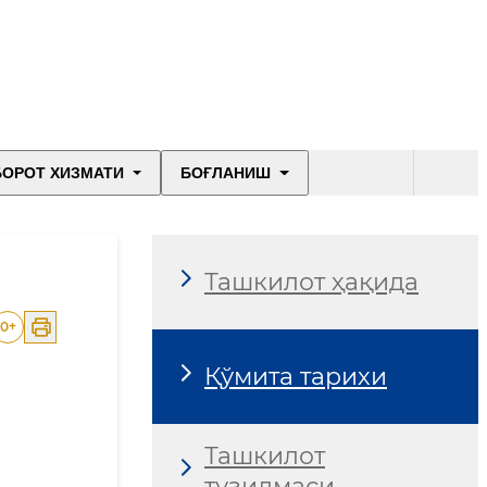
БОРОТ ХИЗМАТИ
БОҒЛАНИШ
Ташкилот ҳақида
0
+
Қўмита тарихи
Ташкилот
тузилмаси