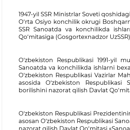
1947-yil SSR Ministrlar Soveti qoshid
O‘rta Osiyo konchilik okrugi Boshqarma
SSR Sanoatda va konchilikda ishlarni
Qo‘mitasiga (Gosgortexnadzor UzSSR)
O‘zbekiston Respublikasi 1991-yil m
Sanoatda va konchilikda ishlarni bexat
O‘zbekiston Respublikasi Vazirlar Mah
asosida O‘zbekiston Respublikasi 
borilishini nazorat qilish Davlat Qo‘m
O‘zbekiston Respublikasi Prezidentini
asosan O‘zbekiston Respublikasi Sanoat
nazorat qilish Davlat Qo‘mitasi «Sanoa