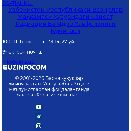
БОҒЛАНИШ
Ўзбекистон Республикаси Вазирлар
Маҳкамаси Ҳузуридаги Саноат,
Радиация Ва Ядро Хавфсизлиги
Қўмитаси
100011, Тошкент ш., М-14, 27-уй
Электрон почта
:
info@cirns.uz.
© 2001-
2026
Барча ҳуқуқлар
ҳимояланган. Ушбу веб-сайтдаги
маълумотлардан фойдаланганда
ҳавола кўрсатилиши шарт.