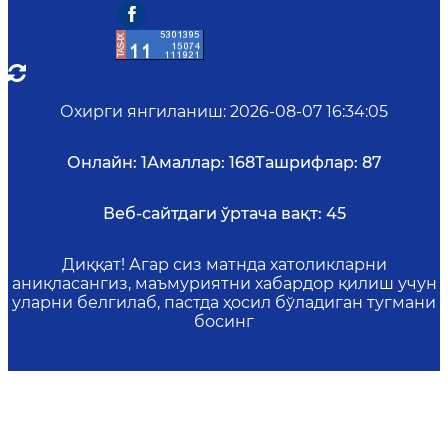
Охирги янгиланиш
:
2026-08-07 16:34:05
Онлайн:
1
Амаллар:
168
Ташрифлар:
87
Веб-сайтдаги ўртача вақт:
45
Диққат! Агар сиз матнда хатоликларни
аниқласангиз, маъмуриятни хабардор қилиш учун
уларни белгилаб, пастда ҳосил бўладиган тугмани
босинг