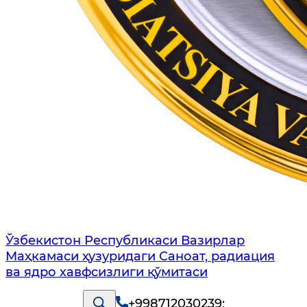
Ўзбекистон Республикаси Вазирлар
Маҳкамаси ҳузуридаги Саноат, радиация
ва ядро хавфсизлиги қўмитаси
+998712030239
;