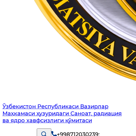
Ўзбекистон Республикаси Вазирлар
Маҳкамаси ҳузуридаги Саноат, радиация
ва ядро хавфсизлиги қўмитаси
+998712030239
;