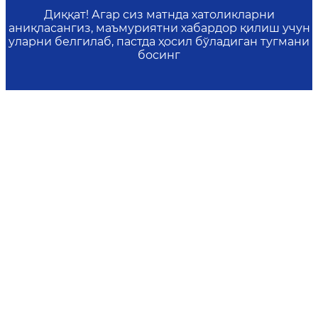
Диққат! Агар сиз матнда хатоликларни
аниқласангиз, маъмуриятни хабардор қилиш учун
уларни белгилаб, пастда ҳосил бўладиган тугмани
босинг