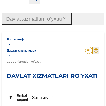
Davlat xizmatlari ro‘yxati
Бош саҳифа
0
+
Давлат хизматлари
Davlat xizmatlari ro‘yxati
DAVLAT XIZMATLARI RO‘YXATI
Unikal
№
Xizmat nomi
raqami