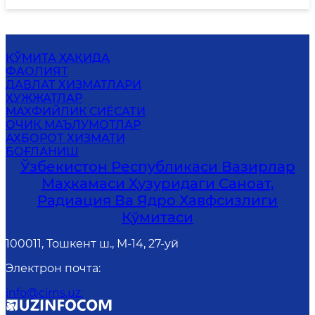
ҚЎМИТА ҲАҚИДА
ФАОЛИЯТ
ДАВЛАТ ХИЗМАТЛАРИ
ҲУЖЖАТЛАР
МАХФИЙЛИК СИЁСАТИ
ОЧИҚ МАЪЛУМОТЛАР
АХБОРОТ ХИЗМАТИ
БОҒЛАНИШ
Ўзбекистон Республикаси Вазирлар
Маҳкамаси Ҳузуридаги Саноат,
Радиация Ва Ядро Хавфсизлиги
Қўмитаси
100011, Тошкент ш., М-14, 27-уй
Электрон почта
:
info@cirns.uz.