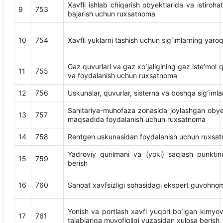
Xavfli ishlab chiqarish obyektlarida va istiroha
9
753
bajarish uchun ruxsatnoma
10
754
Xavfli yuklarni tashish uchun sigʻimlarning yaroqli
Gaz quvurlari va gaz xoʻjaligining gaz isteʼmol q
11
755
va foydalanish uchun ruxsatnoma
12
756
Uskunalar, quvurlar, sisterna va boshqa sigʻimla
Sanitariya-muhofaza zonasida joylashgan obyekt
13
757
maqsadida foydalanish uchun ruxsatnoma
14
758
Rentgen uskunasidan foydalanish uchun ruxsa
Yadroviy qurilmani va (yoki) saqlash punkti
15
759
berish
16
760
Sanoat xavfsizligi sohasidagi ekspert guvohnom
Yonish va portlash xavfi yuqori boʻlgan kimyo
17
761
talablariga muvofiqligi yuzasidan xulosa berish