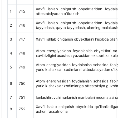
Xavfli ishlab chiqarish obyektlaridan foydal
1
745
attestatsiyadan oʻtkazish
Xavfli ishlab chiqarish obyektlaridan foydal
2
746
tayyorlash, qayta tayyorlash, ularning malakasin
3
747
Xavfli ishlab chiqarish obyektlarini hisobga olish
Atom energiyasidan foydalanish obyektlari va 
4
748
xavfsizligini asoslash yuzasidan ekspertiza xulosa
Atom energiyasidan foydalanish sohasida faoliy
5
749
yuridik shaxslar xodimlarini attestatsiyadan oʻt
Atom energiyasidan foydalanish sohasida faoliy
6
750
yuridik shaxslar xodimlariga attestatsiya guvoh
7
751
Ionlashtiruvchi nurlanish manbalari muomalasi so
Xavfli ishlab chiqarish obyektida qoʻllaniladiga
8
752
uchun ruxsatnoma