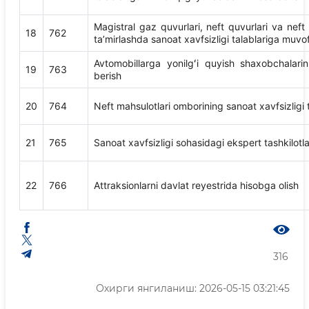
Magistral gaz quvurlari, neft quvurlari va neft
18
762
taʼmirlashda sanoat xavfsizligi talablariga muvofi
Avtomobillarga yonilgʻi quyish shaxobchalarini
19
763
berish
20
764
Neft mahsulotlari omborining sanoat xavfsizligi t
21
765
Sanoat xavfsizligi sohasidagi ekspert tashkilotlar
22
766
Attraksionlarni davlat reyestrida hisobga olish
316
Охирги янгиланиш: 2026-05-15 03:21:45