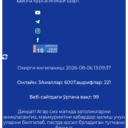
ҳавола кўрсатилиши шарт.
Охирги янгиланиш
:
2026-08-06 13:09:37
Онлайн:
3
Амаллар:
600
Ташрифлар:
221
Веб-сайтдаги ўртача вақт:
99
Диққат! Агар сиз матнда хатоликларни
аниқласангиз, маъмуриятни хабардор қилиш учун
уларни белгилаб, пастда ҳосил бўладиган тугмани
босинг