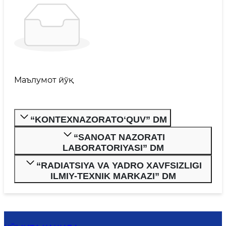
Маълумот йўқ
“KONTEXNAZORATOʻQUV” DM
“SANOAT NAZORATI
LABORATORIYASI” DM
“RADIATSIYA VA YADRO XAVFSIZLIGI
ILMIY-TEXNIK MARKAZI” DM