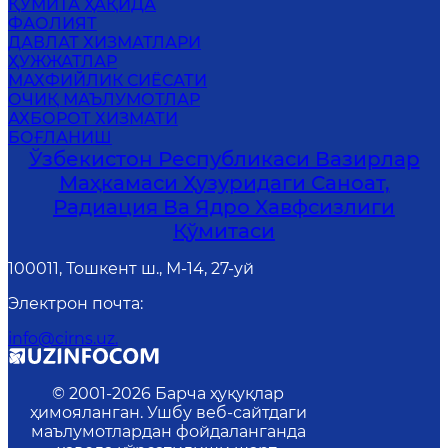
ҚЎМИТА ҲАҚИДА
ФАОЛИЯТ
ДАВЛАТ ХИЗМАТЛАРИ
ҲУЖЖАТЛАР
МАХФИЙЛИК СИЁСАТИ
ОЧИҚ МАЪЛУМОТЛАР
АХБОРОТ ХИЗМАТИ
БОҒЛАНИШ
Ўзбекистон Республикаси Вазирлар
Маҳкамаси Ҳузуридаги Саноат,
Радиация Ва Ядро Хавфсизлиги
Қўмитаси
100011, Тошкент ш., М-14, 27-уй
Электрон почта
:
info@cirns.uz.
© 2001-
2026
Барча ҳуқуқлар
ҳимояланган. Ушбу веб-сайтдаги
маълумотлардан фойдаланганда