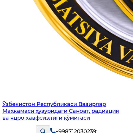
Ўзбекистон Республикаси Вазирлар
Маҳкамаси ҳузуридаги Саноат, радиация
ва ядро хавфсизлиги қўмитаси
+998712030239
;