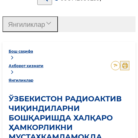
Янгиликлар
Бош саҳифа
7
+
Ахборот хизмати
Янгиликлар
ЎЗБЕКИСТОН РАДИОАКТИВ
ЧИҚИНДИЛАРНИ
БОШҚАРИШДА ХАЛҚАРО
ҲАМКОРЛИКНИ
МУСТАҲКАМЛАМОҚДА