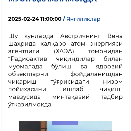
2025-02-24 11:00:00
/
Янгиликлар
Шу кунларда Австриянинг Вена
шаҳрида халқаро атом энергияси
агентлиги (ХАЭА) томонидан
“Радиоактив чиқиндилар билан
муомалада бўлиш ва ядровий
объектларни фойдаланишдан
чиқариш тўғрисидаги низом
лойиҳасини ишлаб чиқиш“
мавзусида минтақавий тадбир
ўтказилмоқда.