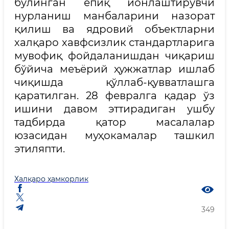
бўлинган ёпиқ ионлаштирувчи
нурланиш манбаларини назорат
қилиш ва ядровий объектларни
халқаро хавфсизлик стандартларига
мувофиқ фойдаланишдан чиқариш
бўйича меъёрий ҳужжатлар ишлаб
чиқишда қўллаб-қувватлашга
қаратилган. 28 февралга қадар ўз
ишини давом эттирадиган ушбу
тадбирда қатор масалалар
юзасидан муҳокамалар ташкил
этиляпти.
Халқаро ҳамкорлик
349