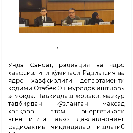
Унда Саноат, радиация ва ядро
хавфсизлиги қўмитаси Радиатсия ва
ядро хавфсизлиги департаменти
ходими Отабек Эшмуродов иштирок
этмоқда. Таъкидлаш жоизки, мазкур
тадбирдан кўзланган мақсад
халқаро атом энергетикаси
агентлигига аъзо давлатларнинг
радиоактив чиқиндилар, ишлатиб