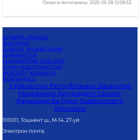
Охирги янгиланиш: 2025-05-28 12:09:53
ҚЎМИТА ҲАҚИДА
ФАОЛИЯТ
ДАВЛАТ ХИЗМАТЛАРИ
ҲУЖЖАТЛАР
МАХФИЙЛИК СИЁСАТИ
ОЧИҚ МАЪЛУМОТЛАР
АХБОРОТ ХИЗМАТИ
БОҒЛАНИШ
Ўзбекистон Республикаси Вазирлар
Маҳкамаси Ҳузуридаги Саноат,
Радиация Ва Ядро Хавфсизлиги
Қўмитаси
100011, Тошкент ш., М-14, 27-уй
Электрон почта
: