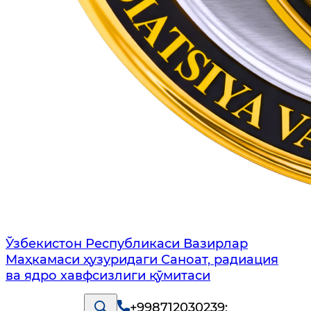
Ўзбекистон Республикаси Вазирлар
Маҳкамаси ҳузуридаги Саноат, радиация
ва ядро хавфсизлиги қўмитаси
+998712030239
;