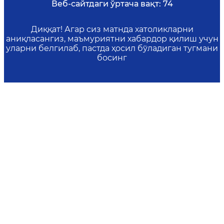
Веб-сайтдаги ўртача вақт:
74
Диққат! Агар сиз матнда хатоликларни
аниқласангиз, маъмуриятни хабардор қилиш учун
уларни белгилаб, пастда ҳосил бўладиган тугмани
босинг