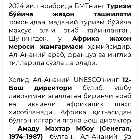
2024 йил ноябрида БМТнинг
Туризм
бўйича жаҳон ташкилоти
томонидан маданий туризм бўйича
махсус элчи этиб тайинланган.
Шунингдек, у
Африка жаҳон
мероси жамғармаси
ҳомийсидир.
Ал-Ананий араб, француз ва инглиз
тилларида сўзлаша олади.
Холид Ал-Ананий UNESCO'нинг
12-
Бош директори
бўлиб, ушбу
лавозимни эгаллаган биринчи араб
ва иккинчи африкалик шахс
ҳисобланади. Африка қитъасидан
бўлган илгарги ягона Бош директор
–
Амаду Махтар Мбоу (Сенегал,
1974–1987)
бўлган. Ал-Ананий ўз