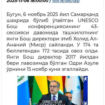
2025-11-06 18:00:00
/
Янгиликлар
Бугун, 6 ноябрь 2025 йил Самарқанд
шаҳрида бўлиб ўтаётган UNESCO
Бош конференциясининг 43-
сессияси давомида ташкилотнинг
янги Бош директори этиб Холид Ал-
Ананий (Миср) сайланди. У 174 та
бюллетендан 172 тасида овоз олди.
Янги Бош директор 2017 йилдан
бери лавозимда бўлган Одри Азуле
ўрнини 15 ноябр куни эгаллайди.