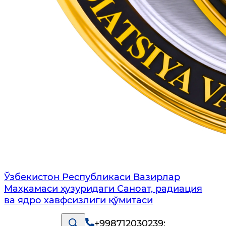
Ўзбекистон Республикаси Вазирлар
Маҳкамаси ҳузуридаги Саноат, радиация
ва ядро хавфсизлиги қўмитаси
+998712030239
;