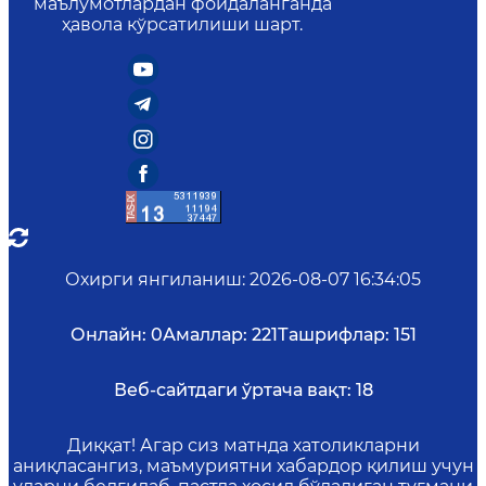
маълумотлардан фойдаланганда
ҳавола кўрсатилиши шарт.
Охирги янгиланиш
:
2026-08-07 16:34:05
Онлайн:
0
Амаллар:
221
Ташрифлар:
151
Веб-сайтдаги ўртача вақт:
18
Диққат! Агар сиз матнда хатоликларни
аниқласангиз, маъмуриятни хабардор қилиш учун