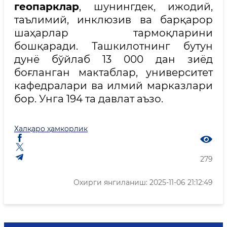
геопарклар
, шунингдек, ижодий,
таълимий, инклюзив ва барқарор
шаҳарлар тармоқларини
бошқаради. Ташкилотнинг бутун
дунё бўйлаб 13 000 дан зиёд
боғланган мактаблар, университет
кафедралари ва илмий марказлари
бор. Унга 194 та давлат аъзо.
Халқаро ҳамкорлик
279
Охирги янгиланиш: 2025-11-06 21:12:49