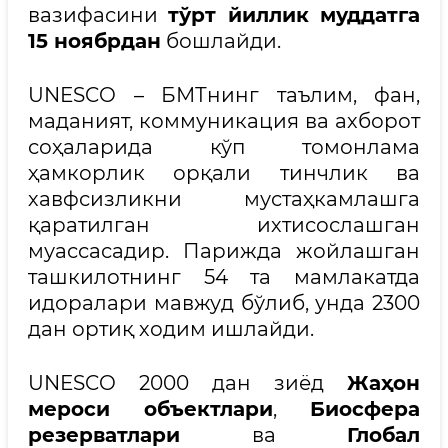
вазифасини
тўрт йиллик муддатга
15 ноябрдан
бошлайди.
UNESCO – БМТнинг таълим, фан,
маданият, коммуникация ва ахборот
соҳаларида кўп томонлама
ҳамкорлик орқали тинчлик ва
хавфсизликни мустаҳкамлашга
қаратилган ихтисослашган
муассасадир. Парижда жойлашган
ташкилотнинг 54 та мамлакатда
идоралари мавжуд бўлиб, унда 2300
дан ортиқ ходим ишлайди.
UNESCO 2000 дан зиёд
Жаҳон
мероси объектлари
,
Биосфера
резерватлари
ва
Глобал