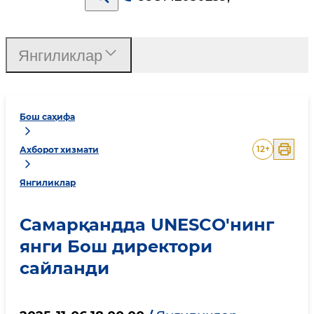
Янгиликлар
Бош саҳифа
12
+
Ахборот хизмати
Янгиликлар
Самарқандда UNESCO'нинг
янги Бош директори
сайланди