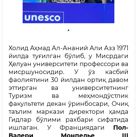
Холид Аҳмад Ал-Ананий Али Азз 1971
йилда туғилган бўлиб, у Мисрдаги
Ҳелуан университети профессори ва
мисршуносидир. У ўз касбий
фаолиятини 30 йилдан ортиқ давом
эттирган ва университетнинг
Туризм ва меҳмондўстлик
факультети декан ўринбосари, Очиқ
таълим маркази директори ҳамда
Гидлар бўлими рахбари сифатида
ишлаган. У Франциядаги
Пол-
Валери Монпелье III