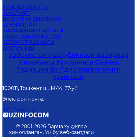
ҚЎМИТА ҲАҚИДА
ФАОЛИЯТ
ДАВЛАТ ХИЗМАТЛАРИ
ҲУЖЖАТЛАР
МАХФИЙЛИК СИЁСАТИ
ОЧИҚ МАЪЛУМОТЛАР
АХБОРОТ ХИЗМАТИ
БОҒЛАНИШ
Ўзбекистон Республикаси Вазирлар
Маҳкамаси Ҳузуридаги Саноат,
Радиация Ва Ядро Хавфсизлиги
Қўмитаси
100011, Тошкент ш., М-14, 27-уй
Электрон почта
:
info@cirns.uz.
© 2001-
2026
Барча ҳуқуқлар
ҳимояланган. Ушбу веб-сайтдаги