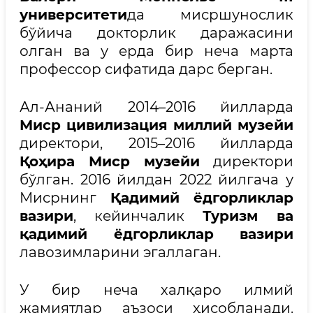
университети
да мисршунослик
бўйича докторлик даражасини
олган ва у ерда бир неча марта
профессор сифатида дарс берган.
Ал-Ананий 2014–2016 йилларда
Миср цивилизация миллий музейи
директори, 2015–2016 йилларда
Қоҳира Миср музейи
директори
бўлган. 2016 йилдан 2022 йилгача у
Мисрнинг
Қадимий ёдгорликлар
вазири
, кейинчалик
Туризм ва
қадимий ёдгорликлар вазири
лавозимларини эгаллаган.
У бир неча халқаро илмий
жамиятлар аъзоси ҳисобланади.