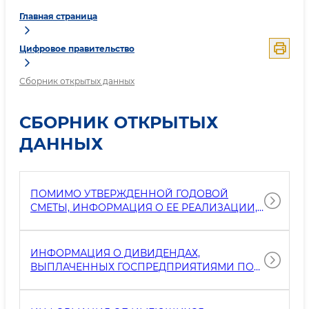
Главная страница
Цифровое правительство
Сборник открытых данных
СБОРНИК ОТКРЫТЫХ
ДАННЫХ
ПОМИМО УТВЕРЖДЕННОЙ ГОДОВОЙ
СМЕТЫ, ИНФОРМАЦИЯ О ЕЕ РЕАЛИЗАЦИИ,
В ТОМ ЧИСЛЕ О СТОИМОСТИ
СТРОИТЕЛЬСТВА, РЕКОНСТРУКЦИИ И
КАПИТАЛЬНОГО РЕМОНТА ОБЪЕКТОВ,
ИНФОРМАЦИЯ О ДИВИДЕНДАХ,
ПРИОБРЕТЕНИЯ И СОДЕРЖАНИЯ
ВЫПЛАЧЕННЫХ ГОСПРЕДПРИЯТИЯМИ ПО
АВТОТРАНСПОРТНЫХ СРЕДСТВ
ИТОГАМ КВАРТАЛА