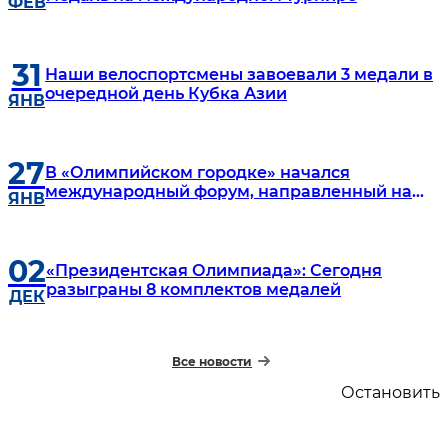
ФЕВ
31
Наши велоспортсмены завоевали 3 медали в
очередной день Кубка Азии
ЯНВ
27
В «Олимпийском городке» начался
международный форум, направленный на
ЯНВ
укрепление глобального антидопингового
управления
02
«Президентская Олимпиада»: Сегодня
разыграны 8 комплектов медалей
ДЕК
Все новости
Остановить