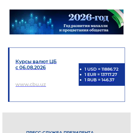
Курсы валют ЦБ
с 06.08.2026
1
USD
=
11886.72
1
EUR
=
13717.27
1
RUB
=
146.37
www.cbu.uz
ПРЕСС-СЛУЖБА ПРЕЗИДЕНТА