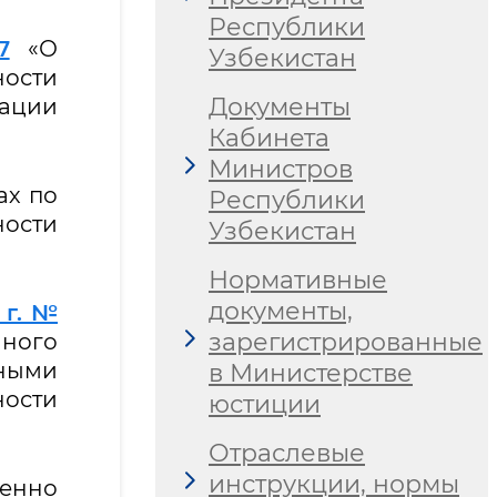
Республики
7
«О
Узбекистан
ости
Документы
зации
Кабинета
Министров
ах по
Республики
ости
Узбекистан
Нормативные
документы,
 г. №
зарегистрированные
ного
ными
в Министерстве
ости
юстиции
Отраслевые
инструкции, нормы
венно