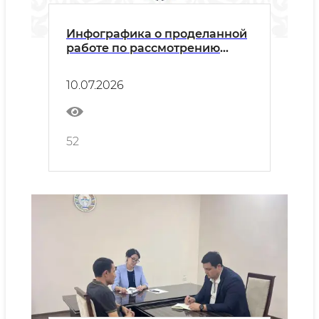
Инфографика о проделанной
работе по рассмотрению
обращений физических и
юридических лиц в
10.07.2026
Министерстве
горнодобывающей
промышленности и геологии
за I полугодие 2026 года
52