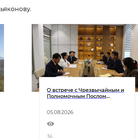
ьяконову.
О встрече с Чрезвычайным и
Полномочным Послом
Республики Корея в
Узбекистане
05.08.2026
36