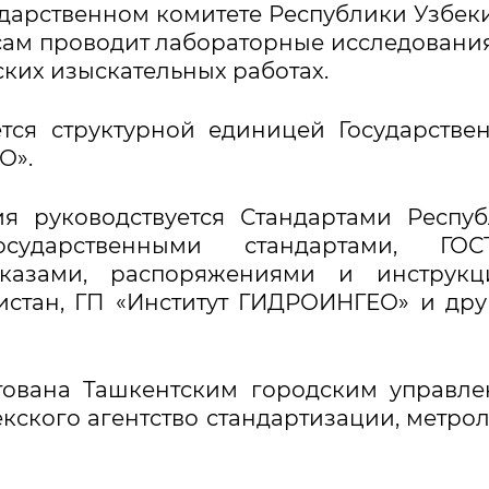
дарственном комитете Республики Узбек
сам проводит лабораторные исследовани
ких изыскательных работах.
тся структурной единицей Государстве
О».
ия руководствуется Стандартами Респу
сударственными стандартами, ГОСТ
иказами, распоряжениями и инструкц
истан, ГП «Институт ГИДРОИНГЕО» и др
стована Ташкентским городским управл
кского агентство стандартизации, метро