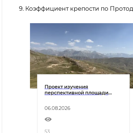
9. Коэффициент крепости по Протод
Проект изучения
перспективной площади
Окота: проведены полевые
исследования с
06.08.2026
использованием
петрографических,
минералогических и
геохимических методов
53