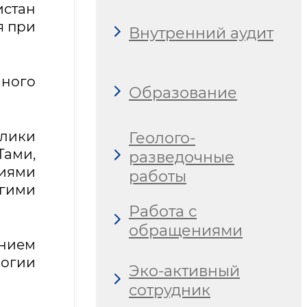
истан
я при
Внутренний аудит
нного
Образование
блики
Геолого-
ами,
разведочные
иями
работы
угими
Работа с
обращениями
ением
логии
Эко-активный
сотрудник