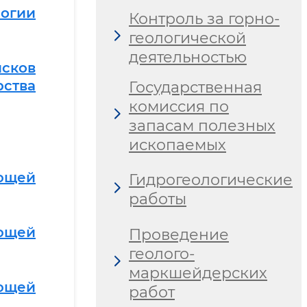
огии
Контроль за горно-
геологической
деятельностью
исков
ства
Государственная
комиссия по
запасам полезных
ископаемых
ющей
Гидрогеологические
работы
ющей
Проведение
геолого-
маркшейдерских
ющей
работ