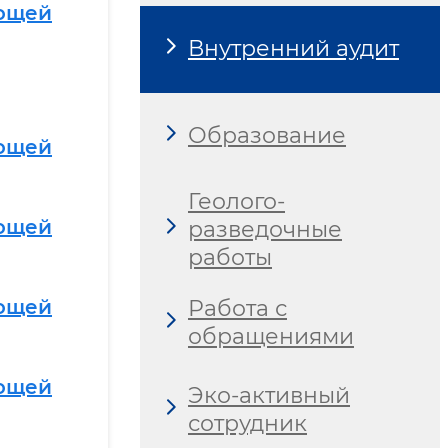
ющей
Внутренний аудит
Образование
ющей
Геолого-
ющей
разведочные
работы
ющей
Работа с
обращениями
ающей
Эко-активный
сотрудник