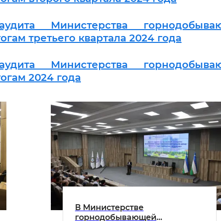
удита Министерства горнодобыва
гам третьего квартала 2024 года
удита Министерства горнодобыва
огам 2024 года
В Министерстве
горнодобывающей