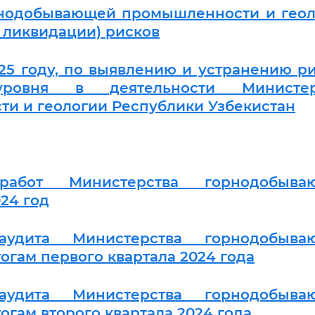
рнодобывающей промышленности и геол
ликвидации) рисков
025 году, по выявлению и устранению р
ровня в деятельности Министер
 и геологии Республики Узбекистан
работ Министерства горнодобыва
24 год
удита Министерства горнодобыва
огам первого квартала 2024 года
удита Министерства горнодобыва
гам второго квартала 2024 года