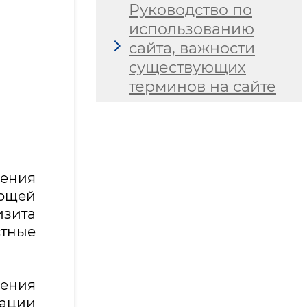
Руководство по
использованию
сайта, важности
существующих
терминов на сайте
ения
ющей
изита
стные
ения
ации