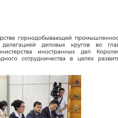
терстве горнодобывающей промышленно
с делегацией деловых кругов во гла
нистерства иностранных дел Королев
ного сотрудничества в целях развит