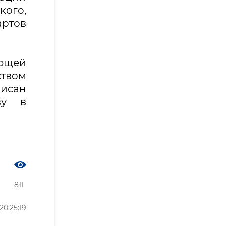
ого,
артов
ющей
твом
исан
ву в
811
0:25:19