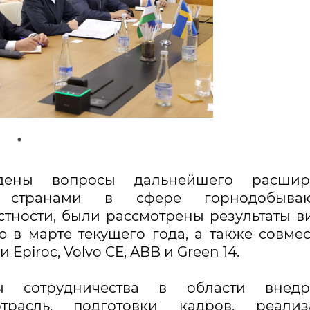
ены вопросы дальнейшего расшир
я странами в сфере горнодобыва
тности, были рассмотрены результаты в
 в марте текущего года, а также совме
piroc, Volvo CE, ABB и Green 14.
ы сотрудничества в области внедр
расль, подготовки кадров, реализ