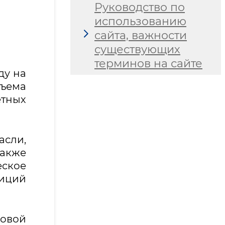
Руководство по
использованию
сайта, важности
существующих
терминов на сайте
ду на
ъема
етных
сли,
также
ское
тиций
ровой