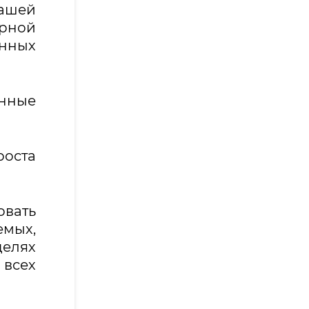
нашей
рной
нных
анные
роста
овать
емых,
целях
 всех