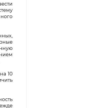
ести
стему
нного
нных,
орные
онную
анием
.
на 10
ичить
ность
режде