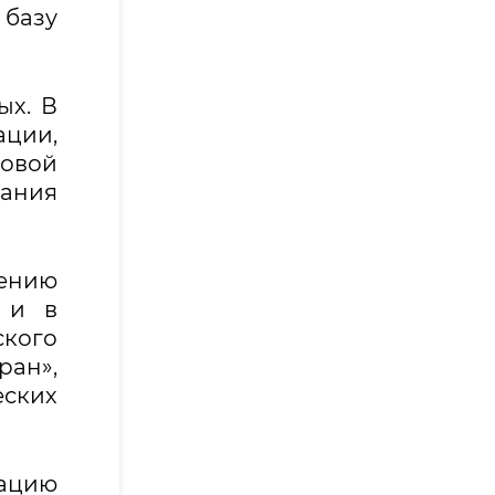
базу
ых. В
ации,
ровой
вания
рению
 и в
ского
ран»,
ских
ацию