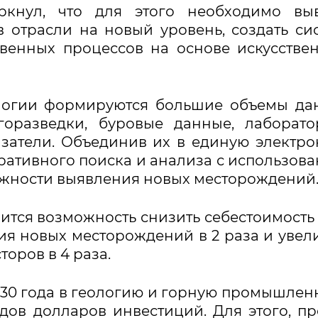
кнул, что для этого необходимо выв
 отрасли на новый уровень, создать си
венных процессов на основе искусстве
логии формируются большие объемы да
огоразведки, буровые данные, лаборат
затели. Объединив их в единую электр
ративного поиска и анализа с использов
жности выявления новых месторождений
явится возможность снизить себестоимость 
ия новых месторождений в 2 раза и увел
оров в 4 раза.
030 года в геологию и горную промышлен
дов долларов инвестиций. Для этого, п