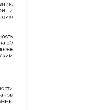
ния,
вой и
ацию
ность
на 20
акже
ским
ности
анов
раммы