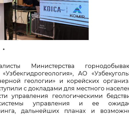
листы Министерства горнодобыва
«Узбекгидрогеология», АО «Узбекуголь
нерной геологии» и корейских органи
тупили с докладами для местного населе
ти управления геологическими бедств
 системы управления и ее ожида
ринга, дальнейших планах и возможно