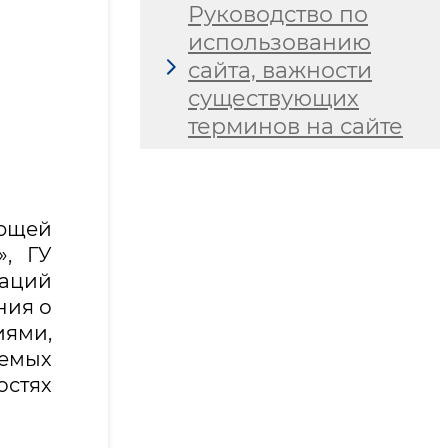
Руководство по
использованию
сайта, важности
существующих
терминов на сайте
ющей
», ГУ
заций
ния о
иями,
емых
стях