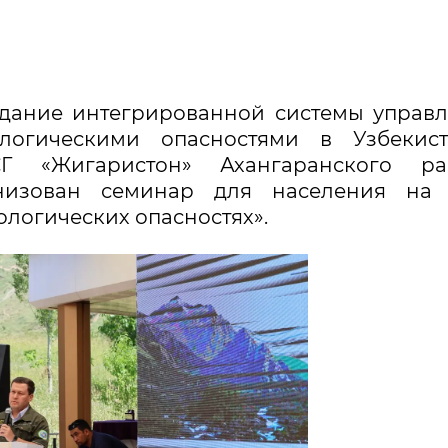
здание интегрированной системы управ
огическими опасностями в Узбекиста
Г «Жигаристон» Ахангаранского ра
низован семинар для населения на 
логических опасностях».