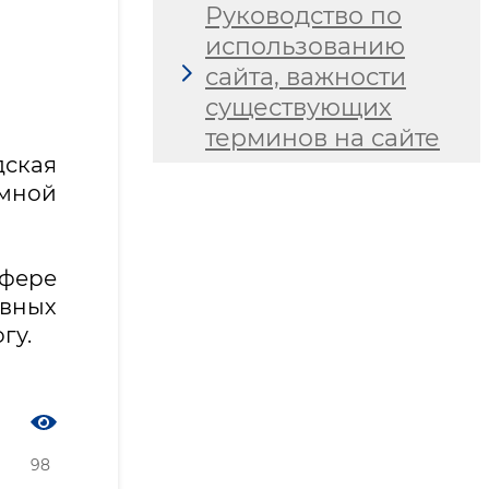
Руководство по
использованию
сайта, важности
существующих
терминов на сайте
дская
емной
фере
вных
гу.
98