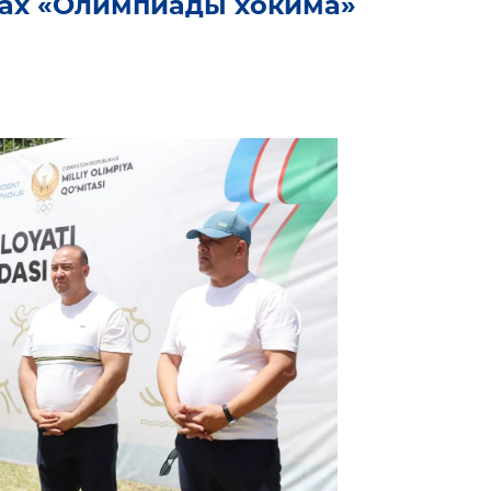
ках «Олимпиады хокима»