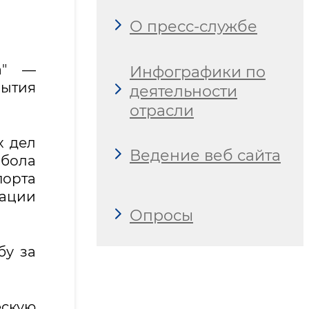
О пресс-службе
а" —
Инфографики по
ытия
деятельности
отрасли
х дел
Ведение веб сайта
бола
орта
ации
Опросы
бу за
ескую