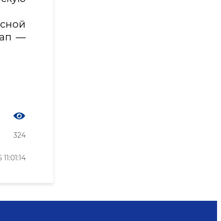
ссной
тап —
324
1:01:14