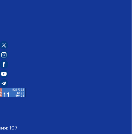
ния:
107