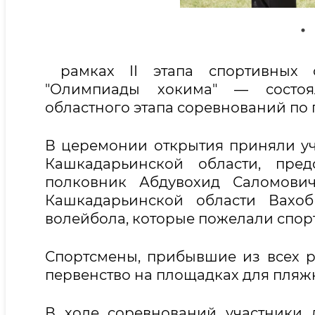
рамках II этапа спортивных с
"Олимпиады хокима" — состоя
областного этапа соревнований по
В церемонии открытия приняли уч
Кашкадарьинской области, пред
полковник Абдувохид Саломович
Кашкадарьинской области Вахо
волейбола, которые пожелали спорт
Спортсмены, прибывшие из всех р
первенство на площадках для пляж
В ходе соревнований участники 