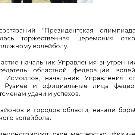
остязаний "Президентская олимпиад
лась торжественная церемония откр
 пляжному волейболу.
астие начальник Управления внутренни
седатель областной федерации волей
 Исмоилов, начальник Управления сп
б Рузиев и официальные лица федер
сменам удачи и успехов.
айонов и городов области, начали борь
ного волейбола.
демонстрируют своё мастерство, физич