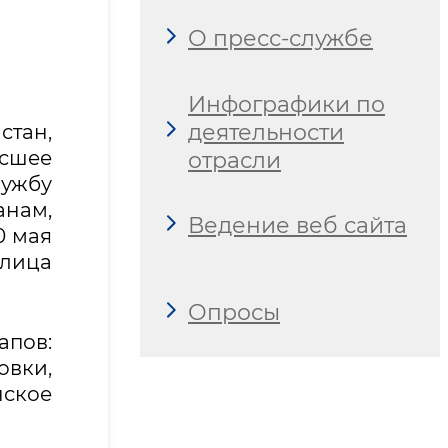
О пресс-службе
Инфографики по
деятельности
стан,
ысшее
отрасли
лужбу
анам,
Ведение веб сайта
0 мая
улица
Опросы
пов:
овки,
ское