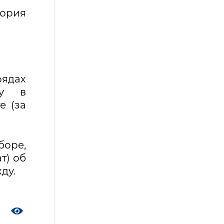
гория
рядах
бу в
е (за
оре,
т) об
ду.