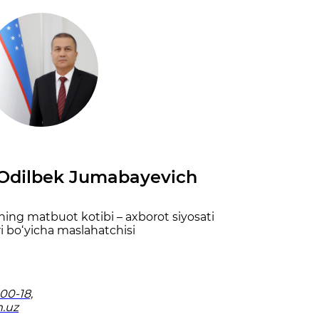
dilbek Jumabayevich
ning matbuot kotibi – axborot siyosati
i bo‘yicha maslahatchisi
00-18,
.uz