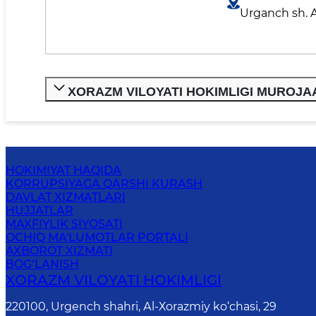
Urganch sh. A
XORAZM VILOYATI HOKIMLIGI MUROJAA
HOKIMIYAT HAQIDA
KORRUPSIYAGA QARSHI KURASH
DAVLAT XIZMATLARI
HUJJATLAR
MAXFIYLIK SIYOSATI
OCHIQ MA'LUMOTLAR PORTALI
AXBOROT XIZMATI
BOG‘LANISH
XORAZM VILОYATI HОKIMLIGI
220100, Urgеnch shаhri, Аl-Хоrаzmiy ko‘chаsi, 29