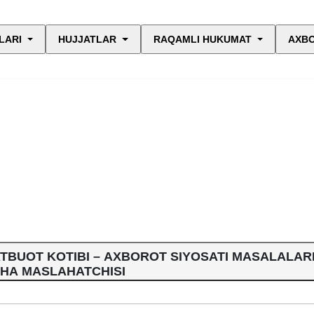
LARI
HUJJATLAR
RAQAMLI HUKUMAT
AXBO
ATBUOT KOTIBI – AXBOROT SIYOSATI MASALALAR
CHA MASLAHATCHISI