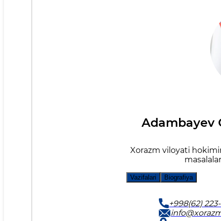
Adambayev O
Xorazm viloyati hokimi
masalalar
Vazifalari
Biografiya
+998(62) 223-
info@xorazm