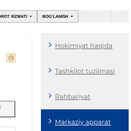
ROT XIZMATI
BOG‘LANISH
Hokimiyat haqida
Tashkilot tuzilmasi
Rahbariyat
I
Markaziy apparat