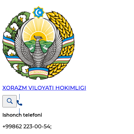
XORAZM VILОYATI HОKIMLIGI
Ishonch telefoni
+99862 223-00-54
;