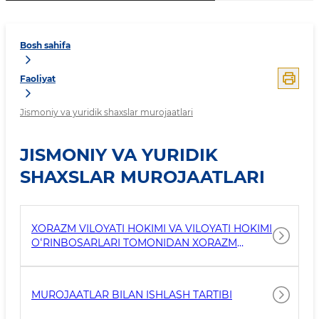
Bosh sahifa
Faoliyat
Jismoniy va yuridik shaxslar murojaatlari
JISMONIY VA YURIDIK
SHAXSLAR MUROJAATLARI
XORAZM VILOYATI HOKIMI VA VILOYATI HOKIMI
OʻRINBOSARLARI TOMONIDAN XORAZM
VILOYATI XALQ QABULXONASI BINOSIDA
JISMONIY VA YURIDIK SHAXSLARNI QABUL
QILISH JADVALI
MUROJAATLAR BILAN ISHLASH TARTIBI