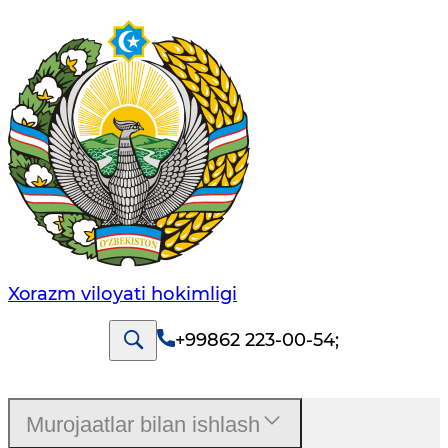
Xorazm vilоyati hоkimligi
+99862 223-00-54
;
Murojaatlar bilan ishlash