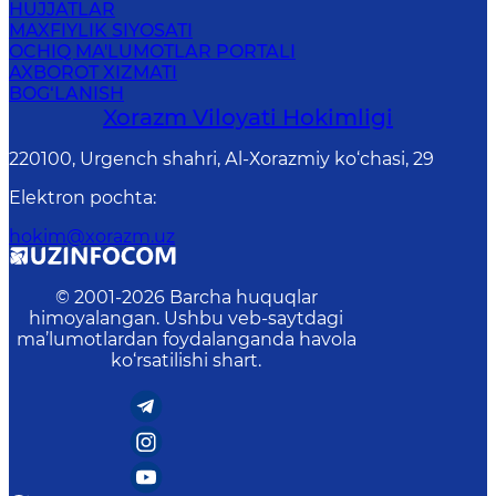
HUJJATLAR
MAXFIYLIK SIYOSATI
OCHIQ MA'LUMOTLAR PORTALI
AXBOROT XIZMATI
BOG‘LANISH
Xorazm Vilоyati Hоkimligi
220100, Urgеnch shаhri, Аl-Хоrаzmiy ko‘chаsi, 29
Elektron pochta
:
hokim@xorazm.uz
© 2001-
2026
Barcha huquqlar
himoyalangan. Ushbu veb-saytdagi
ma’lumotlardan foydalanganda havola
ko‘rsatilishi shart.