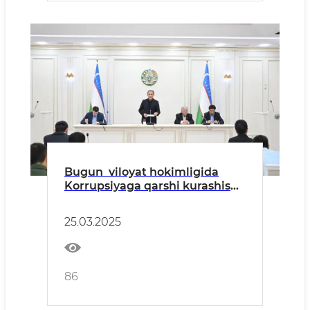
Bugun viloyat hokimligida
Korrupsiyaga qarshi kurashish
hududiy kengashining
navbatdagi yigʻilishi oʻtkazildi.
25.03.2025
86