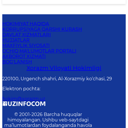
HOKIMIYAT HAQIDA
KORRUPSIYAGA QARSHI KURASH
DAVLAT XIZMATLARI
HUJJATLAR
MAXFIYLIK SIYOSATI
OCHIQ MA'LUMOTLAR PORTALI
AXBOROT XIZMATI
BOG‘LANISH
Xorazm Vilоyati Hоkimligi
220100, Urgеnch shаhri, Аl-Хоrаzmiy ko‘chаsi, 29
Elektron pochta
:
hokim@xorazm.uz
© 2001-
2026
Barcha huquqlar
himoyalangan. Ushbu veb-saytdagi
ma’lumotlardan foydalanganda havola