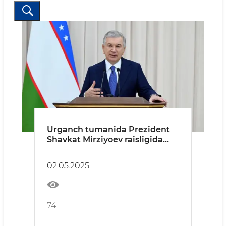
Urganch tumanida Prezident
Shavkat Mirziyoev raisligida
Xorazm viloyatini iqtisodiy-
ijtimoiy rivojlantirish boʻyicha
02.05.2025
ustuvor vazifalar muhokamasi
yuzasidan yigʻilish boʻlib oʻtdi.
74