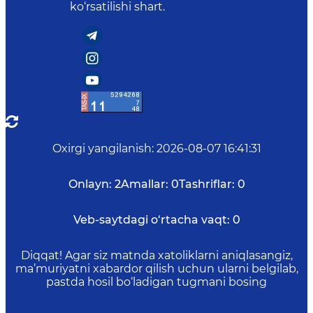
ko‘rsatilishi shart.
Oxirgi yangilanish
:
2026-08-07 16:41:31
Onlayn:
2
Amallar:
0
Tashriflar:
0
Veb-saytdagi o‘rtacha vaqt:
0
Diqqat! Agar siz matnda xatoliklarni aniqlasangiz,
ma’muriyatni xabardor qilish uchun ularni belgilab,
pastda hosil bo‘ladigan tugmani bosing