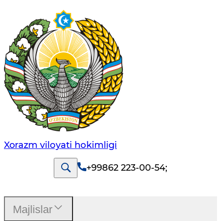
Xorazm vilоyati hоkimligi
+99862 223-00-54
;
Majlislar