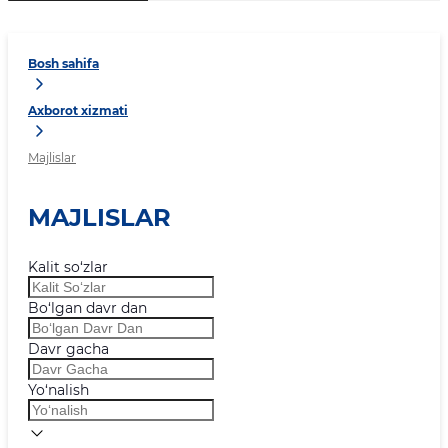
Bosh sahifa
Axborot xizmati
Majlislar
MAJLISLAR
Kalit so‘zlar
Bo‘lgan davr dan
Davr gacha
Yo‘nalish