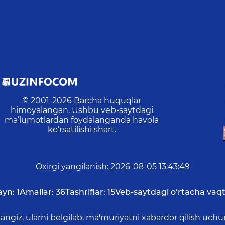
© 2001-
2026
Barcha huquqlar
himoyalangan. Ushbu veb-saytdagi
ma’lumotlardan foydalanganda havola
ko‘rsatilishi shart.
Oxirgi yangilanish
:
2026-08-05 13:43:49
ayn:
1
Amallar:
36
Tashriflar:
15
Veb-saytdagi o‘rtacha vaqt
asangiz, ularni belgilab, ma'muriyatni xabardor qilish 