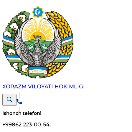
XORAZM VILОYATI HОKIMLIGI
Ishonch telefoni
+99862 223-00-54
;