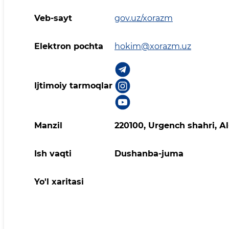
Veb-sayt
gov.uz/xorazm
Elektron pochta
hokim@xorazm.uz
Ijtimoiy tarmoqlar
Manzil
220100, Urgеnch shаhri, Аl
Ish vaqti
Dushanba-juma
Yo'l xaritasi