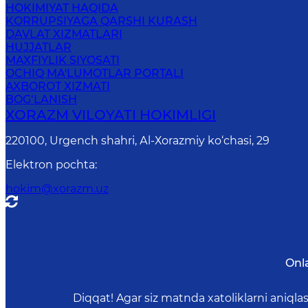
HOKIMIYAT HAQIDA
KORRUPSIYAGA QARSHI KURASH
DAVLAT XIZMATLARI
HUJJATLAR
MAXFIYLIK SIYOSATI
OCHIQ MA'LUMOTLAR PORTALI
AXBOROT XIZMATI
BOG‘LANISH
XORAZM VILОYATI HОKIMLIGI
220100, Urgеnch shаhri, Аl-Хоrаzmiy ko‘chаsi, 29
Elektron pochta
:
hokim@xorazm.uz
Onl
Diqqat! Agar siz matnda xatoliklarni aniql