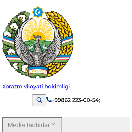
Xorazm vilоyati hоkimligi
+99862 223-00-54
;
Media tadbirlar