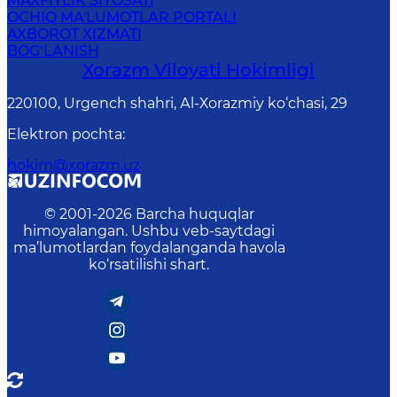
MAXFIYLIK SIYOSATI
OCHIQ MA'LUMOTLAR PORTALI
AXBOROT XIZMATI
BOG‘LANISH
Xorazm Vilоyati Hоkimligi
220100, Urgеnch shаhri, Аl-Хоrаzmiy ko‘chаsi, 29
Elektron pochta
:
hokim@xorazm.uz
© 2001-
2026
Barcha huquqlar
himoyalangan. Ushbu veb-saytdagi
ma’lumotlardan foydalanganda havola
ko‘rsatilishi shart.