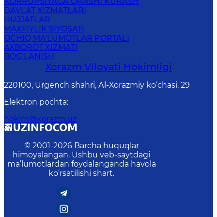
KORRUPSIYAGA QARSHI KURASH
DAVLAT XIZMATLARI
HUJJATLAR
MAXFIYLIK SIYOSATI
OCHIQ MA'LUMOTLAR PORTALI
AXBOROT XIZMATI
BOG‘LANISH
Xorazm Vilоyati Hоkimligi
220100, Urgеnch shаhri, Аl-Хоrаzmiy ko‘chаsi, 29
Elektron pochta
:
hokim@xorazm.uz
© 2001-
2026
Barcha huquqlar
himoyalangan. Ushbu veb-saytdagi
ma’lumotlardan foydalanganda havola
ko‘rsatilishi shart.