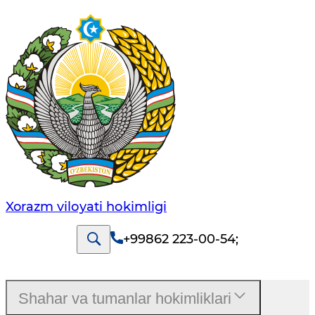
Xorazm vilоyati hоkimligi
+99862 223-00-54
;
Shahar va tumanlar hokimliklari