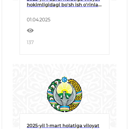
hokimligidagi bo'sh ish o'rinlari
to'g'risida ma'lumot
01.04.2025
137
2025-yil 1-mart holatiga viloyat