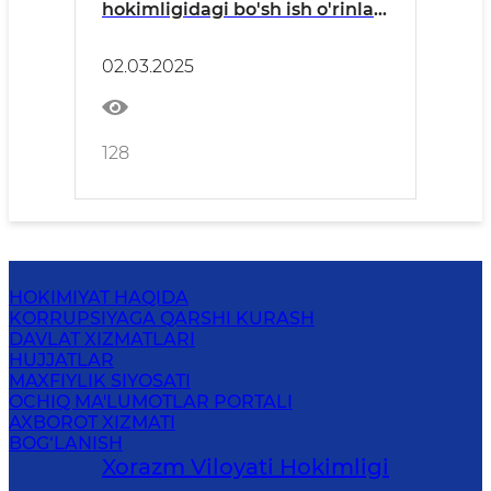
hokimligidagi bo'sh ish o'rinlari
to'g'risida ma'lumot
02.03.2025
128
HOKIMIYAT HAQIDA
KORRUPSIYAGA QARSHI KURASH
DAVLAT XIZMATLARI
HUJJATLAR
MAXFIYLIK SIYOSATI
OCHIQ MA'LUMOTLAR PORTALI
AXBOROT XIZMATI
BOG‘LANISH
Xorazm Vilоyati Hоkimligi