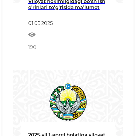
Viloyat hokimligidagi bo'sh ish
o'rinlari to'g'risida ma'lumot
01.05.2025
190
2025-yil 1-aprel holatiga viloyat