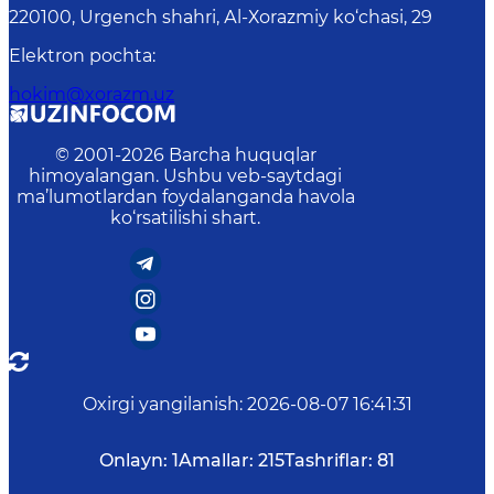
220100, Urgеnch shаhri, Аl-Хоrаzmiy ko‘chаsi, 29
Elektron pochta
:
hokim@xorazm.uz
© 2001-
2026
Barcha huquqlar
himoyalangan. Ushbu veb-saytdagi
ma’lumotlardan foydalanganda havola
ko‘rsatilishi shart.
Oxirgi yangilanish
:
2026-08-07 16:41:31
Onlayn:
1
Amallar:
215
Tashriflar:
81