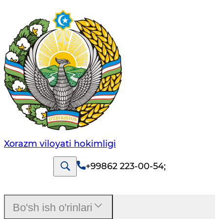
Xorazm vilоyati hоkimligi
+99862 223-00-54
;
Bo'sh ish o'rinlari